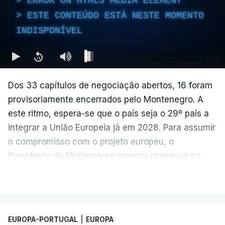
ERROR ON HTML5 MEDIA ELEMENT
ESTE CONTEÚDO ESTÁ NESTE MOMENTO
INDISPONÍVEL
Dos 33 capítulos de negociação abertos, 16 foram
provisoriamente encerrados pelo Montenegro. A
este ritmo, espera-se que o país seja o 29º país a
integrar a União Europeia já em 2028. Para assumir
o compromisso com o projeto europeu, o
Presidente do Montenegro marcou presença na
Sessão Plenária do Parlamento Europeu de junho.
VER MAIS
EUROPA-PORTUGAL
|
EUROPA