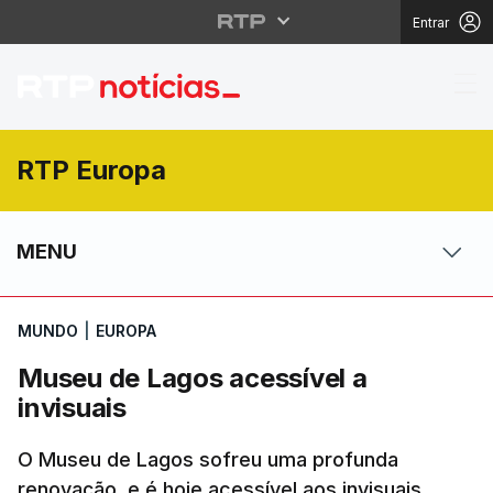
Entrar
Museu de Lagos acessí
RTP Europa
MENU
MUNDO
|
EUROPA
Museu de Lagos acessível a
invisuais
O Museu de Lagos sofreu uma profunda
renovação, e é hoje acessível aos invisuais.