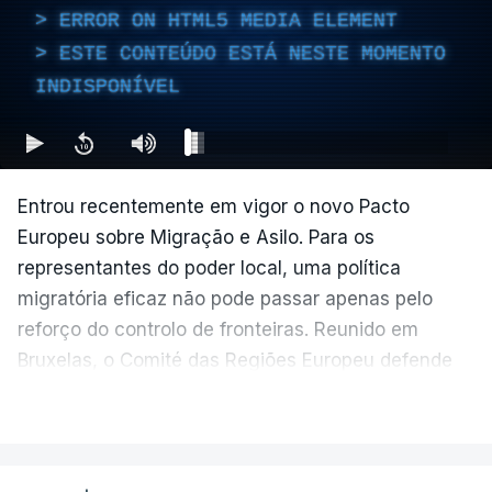
ERROR ON HTML5 MEDIA ELEMENT
ESTE CONTEÚDO ESTÁ NESTE MOMENTO
INDISPONÍVEL
Entrou recentemente em vigor o novo Pacto
Europeu sobre Migração e Asilo. Para os
representantes do poder local, uma política
migratória eficaz não pode passar apenas pelo
reforço do controlo de fronteiras. Reunido em
Bruxelas, o Comité das Regiões Europeu defende
que o acolhimento de imigrantes é essencial para
VER MAIS
responder aos desafios demográficos na Europa,
mas deixa um alerta: as regiões e as cidades
precisam de mais recursos para garantir respostas