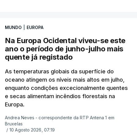
VER MAIS
Uma das escolas é o Liceu Camões, em Lisboa.
Uma equipa de reportagem da RTP confirmou que
MUNDO
|
EUROPA
tinha chegado o resultado de
14 reapreciações de
exames, mas ainda não tinham sido afixados.
Na Europa Ocidental viveu-se este
ano o período de junho-julho mais
Alguns encarregados de educação e alunos foram
quente já registado
até à escola para ver o resultado mas ainda não
tinha sido divulgado. Alguns pais apontam
As temperaturas globais da superfície do
oceano atingem os níveis mais altos em julho,
incorreções e aguardam a atualização na
enquanto condições excecionalmente quentes
plataforma Inovar.
e secas alimentam incêndios florestais na
Europa.
Andrea Neves - correspondente da RTP Antena 1 em
ERRO
100
Bruxelas
ERROR ON HTML5 MEDIA ELEMENT
/
10 Agosto 2026, 07:19