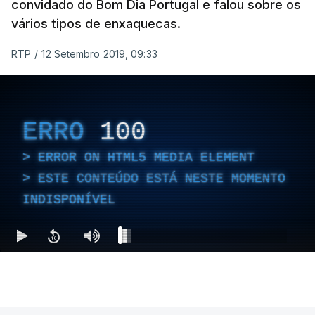
convidado do Bom Dia Portugal e falou sobre os
vários tipos de enxaquecas.
RTP
/
12 Setembro 2019, 09:33
ERRO
100
ERROR ON HTML5 MEDIA ELEMENT
ESTE CONTEÚDO ESTÁ NESTE MOMENTO
INDISPONÍVEL