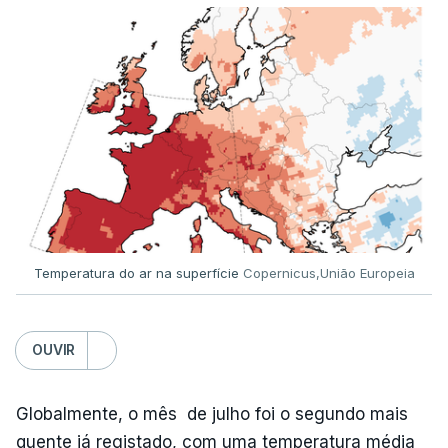
ESTE CONTEÚDO ESTÁ NESTE
MOMENTO INDISPONÍVEL
Já a norte, na Escola Secundária de Rio Tinto, uma
outra equipa de reportagem confirmou que
há
mais de 100 pedidos de reapreciação de notas
que aguardam a divulgação.
Temperatura do ar na superfície
Copernicus,União Europeia
Os resultados chegaram a ser enviados à escola
depois da meia-noite desta segunda-feira, mais
concretamente à 0h47, no entanto, ao início da
OUVIR
manhã a afixação ainda não tinha sido feita.
Globalmente, o mês de julho foi o segundo mais
quente já registado, com uma temperatura média