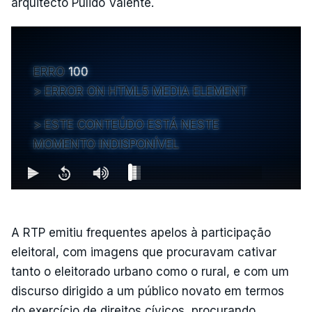
arquitecto Pulido Valente.
ERRO
100
ERROR ON HTML5 MEDIA ELEMENT
ESTE CONTEÚDO ESTÁ NESTE
MOMENTO INDISPONÍVEL
A RTP emitiu frequentes apelos à participação
eleitoral, com imagens que procuravam cativar
tanto o eleitorado urbano como o rural, e com um
discurso dirigido a um público novato em termos
do exercício de direitos cívicos, procurando