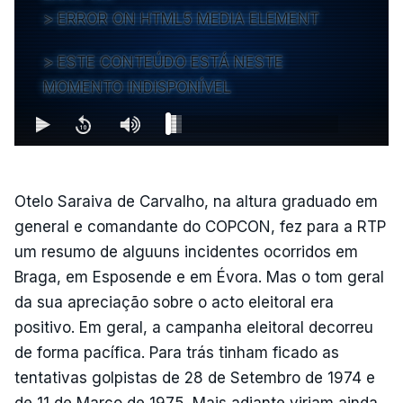
ERROR ON HTML5 MEDIA ELEMENT
ESTE CONTEÚDO ESTÁ NESTE
MOMENTO INDISPONÍVEL
Otelo Saraiva de Carvalho, na altura graduado em
general e comandante do COPCON, fez para a RTP
um resumo de alguuns incidentes ocorridos em
Braga, em Esposende e em Évora. Mas o tom geral
da sua apreciação sobre o acto eleitoral era
positivo. Em geral, a campanha eleitoral decorreu
de forma pacífica. Para trás tinham ficado as
tentativas golpistas de 28 de Setembro de 1974 e
de 11 de Março de 1975. Mais adiante viriam ainda