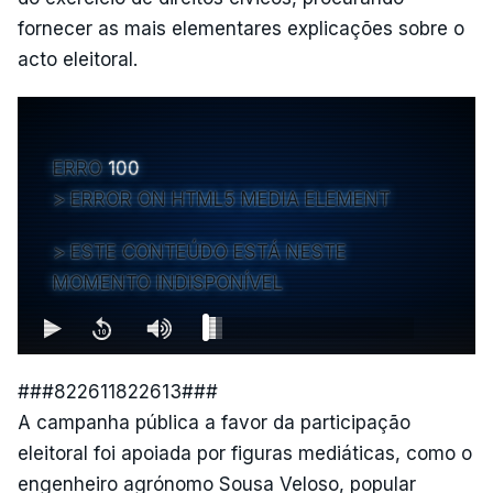
fornecer as mais elementares explicações sobre o
acto eleitoral.
ERRO
100
ERROR ON HTML5 MEDIA ELEMENT
ESTE CONTEÚDO ESTÁ NESTE
MOMENTO INDISPONÍVEL
###822611822613###
A campanha pública a favor da participação
eleitoral foi apoiada por figuras mediáticas, como o
engenheiro agrónomo Sousa Veloso, popular