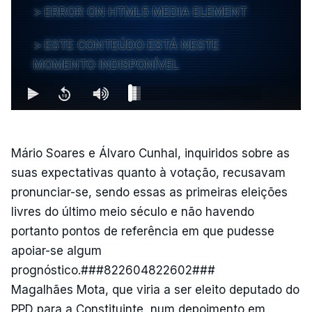
ERROR ON HTML5 MEDIA ELEMENT
ESTE CONTEÚDO ESTÁ NESTE
MOMENTO INDISPONÍVEL
Mário Soares e Álvaro Cunhal, inquiridos sobre as
suas expectativas quanto à votação, recusavam
pronunciar-se, sendo essas as primeiras eleições
livres do último meio século e não havendo
portanto pontos de referência em que pudesse
apoiar-se algum
prognóstico.###822604822602###
Magalhães Mota, que viria a ser eleito deputado do
PPD para a Constituinte, num depoimento em