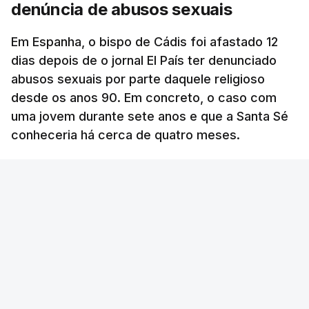
denúncia de abusos sexuais
Em Espanha, o bispo de Cádis foi afastado 12
dias depois de o jornal El País ter denunciado
abusos sexuais por parte daquele religioso
desde os anos 90. Em concreto, o caso com
uma jovem durante sete anos e que a Santa Sé
conheceria há cerca de quatro meses.
RTP
/
atualizado 22 Novembro 2025, 21:02
ERRO
100
ERROR ON HTML5 MEDIA ELEMENT
ESTE CONTEÚDO ESTÁ NESTE MOMENTO
INDISPONÍVEL