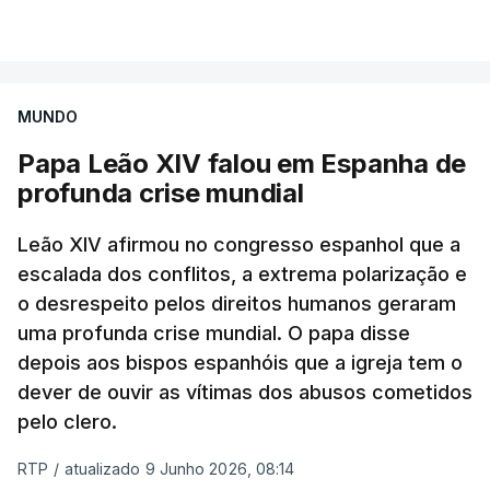
VER MAIS
Albino Meireles está suspenso do sacerdócio
desde 2023, quando o seu nome apareceu na lista
de padres suspeitos da comissão independente.
MUNDO
Papa Leão XIV falou em Espanha de
Até agora a hierarquia da igreja dizia esperar o
profunda crise mundial
resultado da justiça civil para atuar
canonicamente.
Leão XIV afirmou no congresso espanhol que a
escalada dos conflitos, a extrema polarização e
Como a RTP noticiou na altura, o padre assumiu
o desrespeito pelos direitos humanos geraram
também, perante a judiciária, uma relação de cariz
uma profunda crise mundial. O papa disse
sexual com um rapaz de 15 anos que não quis
depois aos bispos espanhóis que a igreja tem o
apresentar queixa.
dever de ouvir as vítimas dos abusos cometidos
pelo clero.
RTP
/
atualizado 9 Junho 2026, 08:14