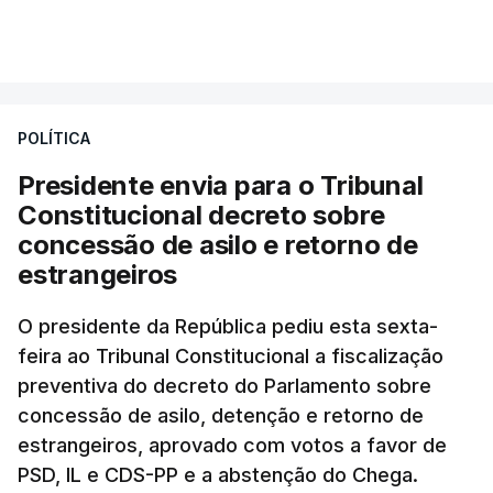
essa reforma específica".
VER MAIS
António José Seguro entende que a reforma reúne
treze apoios sociais "num só" e pretende "tornar o
POLÍTICA
sistema mais simples, mais justo e transparente".
Presidente envia para o Tribunal
"Sempre que seja possível reduzir burocracias,
Constitucional decreto sobre
eliminar sobreposições e garantir que os apoios
concessão de asilo e retorno de
chegam a quem mais necessita, estaremos a dar
estrangeiros
um passo na direção certa", argumenta o
O presidente da República pediu esta sexta-
Presidente da República.
feira ao Tribunal Constitucional a fiscalização
preventiva do decreto do Parlamento sobre
Assegurar que "ninguém é
concessão de asilo, detenção e retorno de
prejudicado"
estrangeiros, aprovado com votos a favor de
PSD, IL e CDS-PP e a abstenção do Chega.