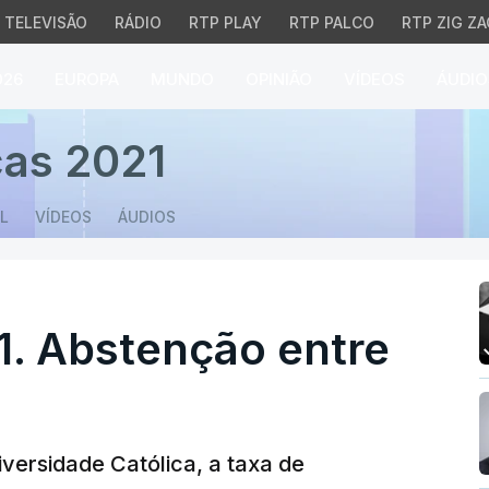
TELEVISÃO
RÁDIO
RTP PLAY
RTP PALCO
RTP ZIG ZA
026
EUROPA
MUNDO
OPINIÃO
VÍDEOS
ÁUDIO
 Abstenção entre os 45
cas 2021
L
VÍDEOS
ÁUDIOS
1. Abstenção entre
versidade Católica, a taxa de