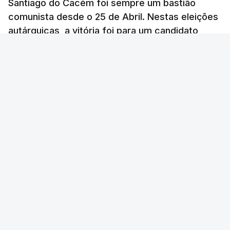
Santiago do Cacém foi sempre um bastião
comunista desde o 25 de Abril. Nestas eleições
autárquicas, a vitória foi para um candidato
independente que teve um apoio inédito.
RTP
/
atualizado 15 Outubro 2025, 10:01
ERRO
100
ERROR ON HTML5 MEDIA ELEMENT
ESTE CONTEÚDO ESTÁ NESTE MOMENTO
INDISPONÍVEL
Foto: António Antunes - RTP