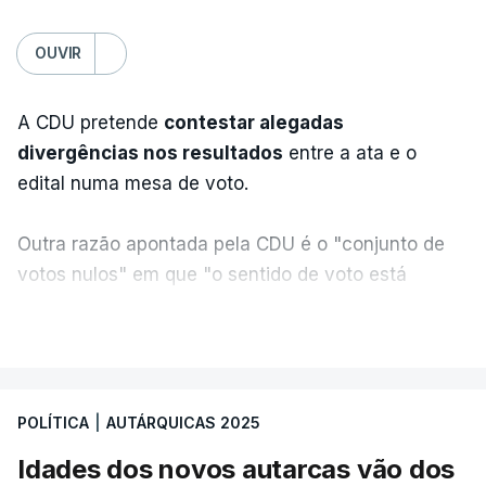
OUVIR
A CDU pretende
contestar alegadas
divergências nos resultados
entre a ata e o
edital numa mesa de voto.
Outra razão apontada pela CDU é o "conjunto de
votos nulos" em que "o sentido de voto está
expresso na CDU", segundo apreciação da
VER MAIS
coligação, que protesta ainda face a "uma
divergência de critérios, porque alguns votos nulos
de outras forças políticas foram considerados
POLÍTICA
|
AUTÁRQUICAS 2025
válidos pelo apuramento geral".
Idades dos novos autarcas vão dos