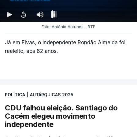
PCP
não deu como fechado
o apuramento de
votos.
Foto: António Antunes - RTP
c/ Lusa
Já em Elvas, o independente Rondão Almeida foi
reeleito, aos 82 anos.
ARTIGOS RELACIONADOS
Autárquicas. Chega vence
CDU por três votos e
confirma dois vereadores
POLÍTICA
|
AUTÁRQUICAS 2025
em Lisboa
atualizado 18 Outubro 2025, 21:48
CDU falhou eleição. Santiago do
Cacém elegeu movimento
independente