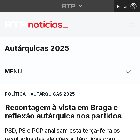
Entrar
Recontagem à vista em
Autárquicas 2025
MENU
POLÍTICA
|
AUTÁRQUICAS 2025
Recontagem à vista em Braga e
reflexão autárquica nos partidos
PSD, PS e PCP analisam esta terça-feira os
resultados das eleições autárquicas com