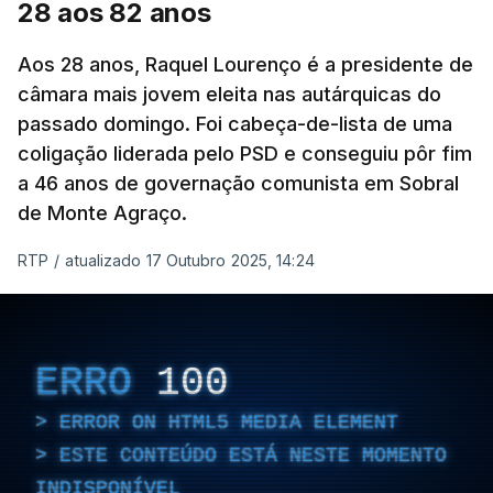
As explicações pela voz de Sofia Lisboa, da CDU,
28 aos 82 anos
que sublinha que este "é um processo normal". No
entanto, admite que "desta vez é diferente",
Aos 28 anos, Raquel Lourenço é a presidente de
porque a diferença de votos é "muito curta" e,
câmara mais jovem eleita nas autárquicas do
passado domingo. Foi cabeça-de-lista de uma
portanto, tem a "particularidade de decidir, (de)
coligação liderada pelo PSD e conseguiu pôr fim
poucos votos decidirem" a eleição de um vereador.
a 46 anos de governação comunista em Sobral
de Monte Agraço.
RTP
/
atualizado 17 Outubro 2025, 14:24
ERRO
100
ERROR ON HTML5 MEDIA ELEMENT
ESTE CONTEÚDO ESTÁ NESTE
ERRO
100
MOMENTO INDISPONÍVEL
ERROR ON HTML5 MEDIA ELEMENT
ESTE CONTEÚDO ESTÁ NESTE MOMENTO
No último fim de semana, o secretário-geral do
INDISPONÍVEL