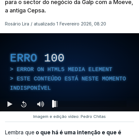
para o sector do negócio da Galp com a Moeve,
a antiga Cepsa.
Rosário Lira
/
atualizado 1 Fevereiro 2026, 08:20
ERRO
100
ERROR ON HTML5 MEDIA ELEMENT
ESTE CONTEÚDO ESTÁ NESTE MOMENTO
INDISPONÍVEL
Imagem e edição vídeo: Pedro Chitas
Lembra que
o que há é uma intenção e que é