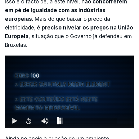
isso é o facto de, a este nível, n
ão concorrerem
em pé de igualdade com as indústrias
europeias
. Mais do que baixar o preço da
eletricidade,
é preciso nivelar os preços na União
Europeia
, situação que o Governo já defendeu em
Bruxelas.
ERRO
100
ERROR ON HTML5 MEDIA ELEMENT
ESTE CONTEÚDO ESTÁ NESTE
MOMENTO INDISPONÍVEL
Ainda no apoio à criação de um ambiente