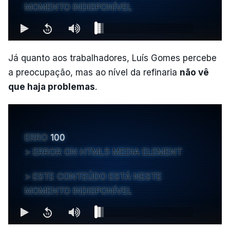
MOMENTO INDISPONÍVEL
Já quanto aos trabalhadores, Luís Gomes percebe
a preocupação, mas ao nível da refinaria
não vê
que haja problemas
.
ERRO
100
ERROR ON HTML5 MEDIA ELEMENT
ESTE CONTEÚDO ESTÁ NESTE
MOMENTO INDISPONÍVEL