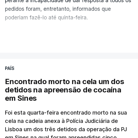
perante a incapacidade de dar resposta a todos os
pedidos foram, entretanto, informados que
poderiam fazê-lo até quinta-feira.
A intenção era que os resultados fossem
VER MAIS
publicados no dia seguinte (sexta-feira), o que
poderá não acontecer.
PAÍS
No domingo, estavam concluídos cerca de 50 por
cento dos mais de 20 mil pedidos de reapreciação,
Encontrado morto na cela um dos
mas Cristina Mota, porta-voz da Missão Escola
detidos na apreensão de cocaína
Pública, tem dúvidas de que o processo esteja
em Sines
concluído a tempo.
Foi esta quarta-feira encontrado morto na sua
cela na cadeia anexa à Polícia Judiciária de
"Durante o fim de semana e nos últimos dias,
Lisboa um dos três detidos da operação da PJ
apercebamo-nos que ainda estão a ser
em Sines na qual foram apreendidas cinco