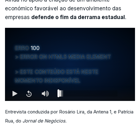
económico favorável ao desenvolvimento das
empresas
defende o fim da derrama estadual
.
ERRO
100
ERROR ON HTML5 MEDIA ELEMENT
ESTE CONTEÚDO ESTÁ NESTE
MOMENTO INDISPONÍVEL
Entrevista conduzida por Rosário Lira, da Antena 1, e Patrícia
Rua, do
Jornal de Negócios
.