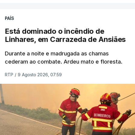
ERRO
100
PAÍS
ERROR ON HTML5 MEDIA ELEMENT
Está dominado o incêndio de
Linhares, em Carrazeda de Ansiães
ESTE CONTEÚDO ESTÁ NESTE
MOMENTO INDISPONÍVEL
Durante a noite e madrugada as chamas
cederam ao combate. Ardeu mato e floresta.
RTP
/
9 Agosto 2026, 07:59