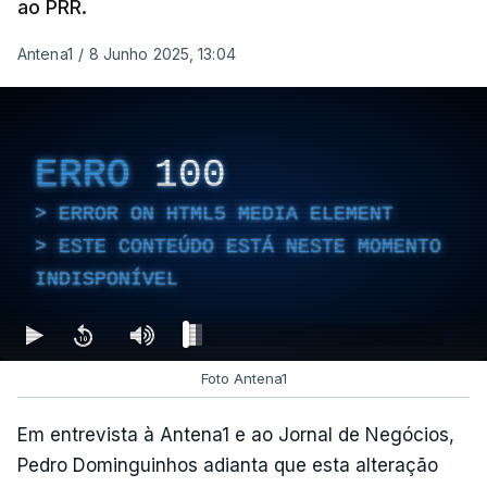
ao PRR.
Antena1
/
8 Junho 2025, 13:04
ERRO
100
ERROR ON HTML5 MEDIA ELEMENT
ESTE CONTEÚDO ESTÁ NESTE MOMENTO
INDISPONÍVEL
Foto Antena1
Em entrevista à Antena1 e ao Jornal de Negócios,
Pedro Dominguinhos adianta que esta alteração