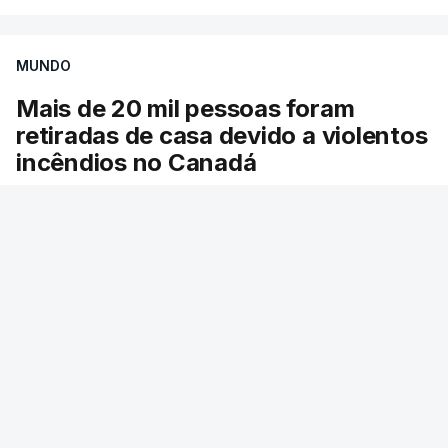
MUNDO
Mais de 20 mil pessoas foram
retiradas de casa devido a violentos
incêndios no Canadá
Milhares de pessoas têm ordem de evacuação.
O governo da província declarou o estado de
emergência por causa de dezenas de incêndios
florestais que estão descontrolados.
24 min.
RTP
/