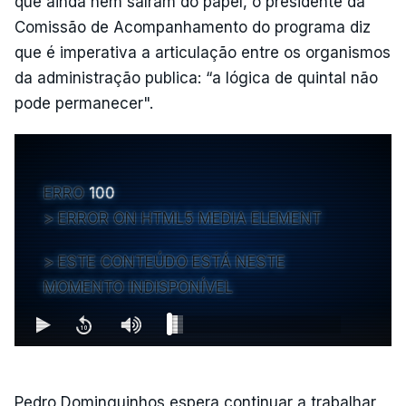
que ainda nem saíram do papel, o presidente da
Comissão de Acompanhamento do programa diz
que é imperativa a articulação entre os organismos
da administração publica: “a lógica de quintal não
pode permanecer".
ERRO
100
ERROR ON HTML5 MEDIA ELEMENT
ESTE CONTEÚDO ESTÁ NESTE
MOMENTO INDISPONÍVEL
Pedro Dominguinhos espera continuar a trabalhar