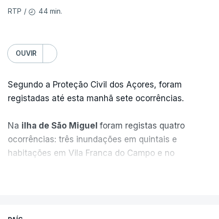
44 min.
RTP
/
OUVIR
Segundo a Proteção Civil dos Açores, foram
registadas até esta manhã sete ocorrências.
Na
ilha de São Miguel
foram registas quatro
ocorrências: três inundações em quintais e
habitações em Vila Franca do Campo e no
Nordeste uma inundação numa casa.
VER MAIS
Em
São Jorge
houve duas: na freguesia da
Urzelina, no concelho de Velas, foi registada uma