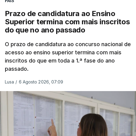
PAÍS
inundação numa habitação e houve um
deslizamento de terras numa estrada nos Nortes,
Prazo de candidatura ao Ensino
que entretanto já foi parcialmente desobstruída.
Superior termina com mais inscritos
do que no ano passado
Na
Terceira
, na Praia da Vitória, o mau tempo
deixou o parque de campismo sem condições
O prazo de candidatura ao concurso nacional de
acesso ao ensino superior termina com mais
foram por isso realojadas 67 pessoas no parque de
inscritos do que em toda a 1.ª fase do ano
estacionamento da escola profissional, como
passado.
explicou à RTP Antena 1 Vânia Ferreira, presidente
da Câmara Municipal da Praia da Vitória.
Lusa
/
6 Agosto 2026, 07:09
ERRO
100
ERROR ON HTML5 MEDIA ELEMENT
ESTE CONTEÚDO ESTÁ NESTE