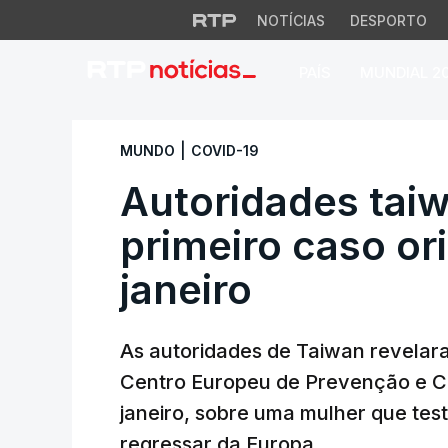
NOTÍCIAS
DESPORTO
PAÍS
MUNDIAL 2
Autoridades taiwan
|
MUNDO
COVID-19
Autoridades tai
primeiro caso o
janeiro
As autoridades de Taiwan revelar
Centro Europeu de Prevenção e Co
janeiro, sobre uma mulher que test
regressar da Europa.