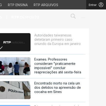
G
RTP ENSINA
RTP ARQUIVOS
Entrar
Abrir campo de
|
S
RTP
DESPORTO
o caso oriundo da Euro
Autoridades taiwanesas
detetaram primeiro caso
oriundo da Europa em janeiro
Exames. Professores
consideram "praticamente
impossível" concluir
reapreciações até sexta-feira
Encontrado morto na cela um
dos detidos na apreensão de
cocaína em Sines