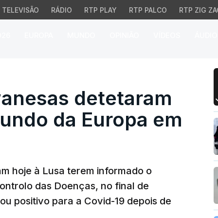
TELEVISÃO
RÁDIO
RTP PLAY
RTP PALCO
RTP ZIG ZA
026
EUROPA
MUNDO
OPINIÃO
VÍDEOS
ÁUDIO
esas detetaram primeir
wanesas detetaram
riundo da Europa em
am hoje à Lusa terem informado o
ntrolo das Doenças, no final de
ou positivo para a Covid-19 depois de