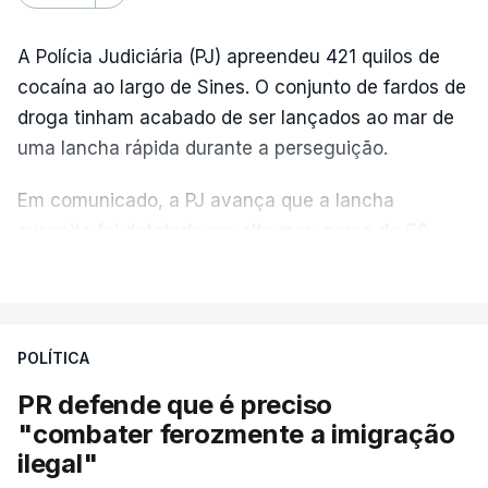
A Polícia Judiciária (PJ) apreendeu 421 quilos de
cocaína ao largo de Sines. O conjunto de fardos de
droga tinham acabado de ser lançados ao mar de
uma lancha rápida durante a perseguição.
Em comunicado, a PJ avança que a lancha
suspeita foi detetada em alto mar, cerca de 60
milhas náuticas ao largo de Sines.
VER MAIS
A apreensão aconteceu na tarde desta sexta-feira,
desencadeando uma ação de prevenção
POLÍTICA
desencadeada pela Polícia Judiciária, em
PR defende que é preciso
articulação com a Marinha, a Autoridade Marítima
"combater ferozmente a imigração
Nacional e a Força Aérea.
ilegal"
O ano de 2026 tem sido um ano de recordes: foi