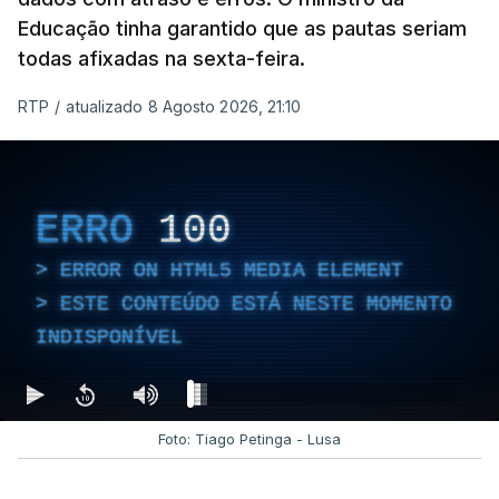
Educação tinha garantido que as pautas seriam
todas afixadas na sexta-feira.
RTP
/
atualizado 8 Agosto 2026, 21:10
ERRO
100
ERROR ON HTML5 MEDIA ELEMENT
ESTE CONTEÚDO ESTÁ NESTE MOMENTO
INDISPONÍVEL
Foto: Tiago Petinga - Lusa