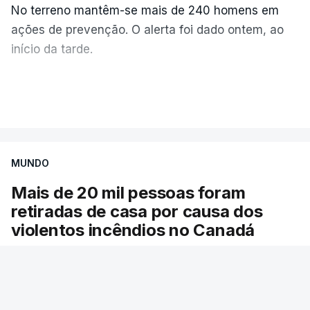
No terreno mantêm-se mais de 240 homens em
ações de prevenção. O alerta foi dado ontem, ao
início da tarde.
Mais de 20 mil pessoas foram retiradas de casa
VER MAIS
por causa dos violentos incêndios no Canadá
MUNDO
Mais de 20 mil pessoas foram
retiradas de casa por causa dos
violentos incêndios no Canadá
Milhares de pessoas têm ordem de evacuação.
O governo da província declarou o estado de
emergência por causa de dezenas de incêndios