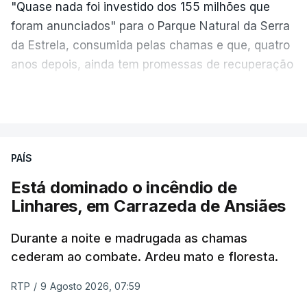
"Quase nada foi investido dos 155 milhões que
foram anunciados" para o Parque Natural da Serra
da Estrela, consumida pelas chamas e que, quatro
anos depois, ainda tem promessas de recuperação
por cumprir.
VER MAIS
ERRO
100
PAÍS
ERROR ON HTML5 MEDIA ELEMENT
Está dominado o incêndio de
Linhares, em Carrazeda de Ansiães
ESTE CONTEÚDO ESTÁ NESTE
MOMENTO INDISPONÍVEL
Durante a noite e madrugada as chamas
cederam ao combate. Ardeu mato e floresta.
RTP
/
9 Agosto 2026, 07:59