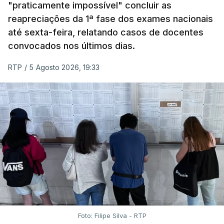
"praticamente impossível" concluir as
em formato digital, mas o processo registou várias
reapreciações da 1ª fase dos exames nacionais
falhas técnicas, obrigando ao adiamento por
até sexta-feira, relatando casos de docentes
alguns dias da divulgação das notas.
convocados nos últimos dias.
RTP
/
5 Agosto 2026, 19:33
Foto: Filipe Silva - RTP