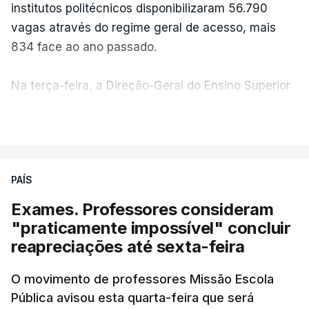
institutos politécnicos disponibilizaram 56.790
vagas através do regime geral de acesso, mais
834 face ao ano passado.
Na terça-feira, a Direção-Geral do Ensino Superior
(DGES) contabilizava já perto de 55 mil candidatos,
VER MAIS
ultrapassando o total de 49.595 inscritos na 1.ª
fase do concurso do ano passado.
PAÍS
No primeiro dia do concurso deste ano, apenas
304 alunos tinham apresentado candidatura, muito
Exames. Professores consideram
abaixo dos 10 mil que o tinham feito no primeiro dia
"praticamente impossível" concluir
do concurso do ano passado.
reapreciações até sexta-feira
Pela primeira vez este ano, quase 300 mil exames
O movimento de professores Missão Escola
Pública avisou esta quarta-feira que será
nacionais do ensino secundário foram avaliados