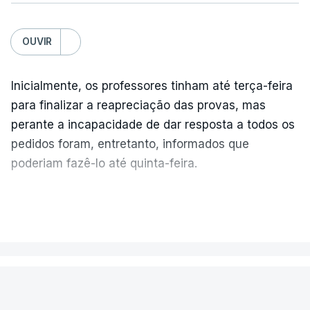
OUVIR
Inicialmente, os professores tinham até terça-feira
para finalizar a reapreciação das provas, mas
perante a incapacidade de dar resposta a todos os
pedidos foram, entretanto, informados que
poderiam fazê-lo até quinta-feira.
A intenção era que os resultados fossem
VER MAIS
publicados no dia seguinte (sexta-feira), o que
poderá não acontecer.
PAÍS
No domingo, estavam concluídos cerca de 50 por
cento dos mais de 20 mil pedidos de reapreciação,
Encontrado morto na cela um dos