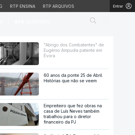
G
RTP ENSINA
RTP ARQUIVOS
Entrar
Abrir campo de
|
S
RTP
DESPORTO
pudia patente em Évora
"Abrigo dos Combatentes" de
Eugénio Ampudia patente em
Évora
60 anos da ponte 25 de Abril.
Histórias que não se veem
Empreiteiro que fez obras na
casa de Luís Neves também
trabalhou para o diretor
financeiro da PJ