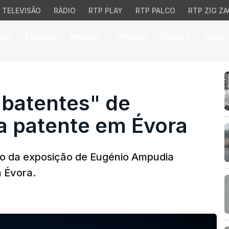
TELEVISÃO
RÁDIO
RTP PLAY
RTP PALCO
RTP ZIG ZA
026
EUROPA
MUNDO
OPINIÃO
VÍDEOS
ÁUDIO
tentes" de Eugénio Am
batentes" de
 patente em Évora
ulo da exposição de Eugénio Ampudia
 Évora.