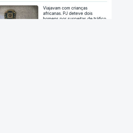
Viajavam com crianças
africanas. PJ deteve dois
homens por suspeitas de tráfico
de pessoas
"Ceuta ainda não voltou à
normalidade". Junta Autónoma
pede mais apoio à Europa e
Bruxelas diz-se preparada para
ajudar
Ceuta. Ainda há seis mil pessoas
sem documentos no enclave
espanhol
Crise em Ceuta. Vox usa pactos
com PP para se opor ao
acolhimento de menores
"Caçadores de imigrantes".