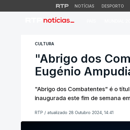
NOTÍCIAS
DESPORTO
PAÍS
MUNDIAL 2
"Abrigo dos Comba
CULTURA
"Abrigo dos Com
Eugénio Ampudia
"Abrigo dos Combatentes" é o tít
inaugurada este fim de semana em
RTP
/
atualizado 28 Outubro 2024, 14:41