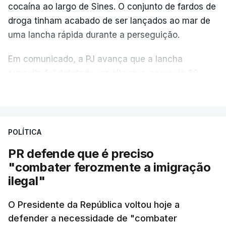
cocaína ao largo de Sines. O conjunto de fardos de
droga tinham acabado de ser lançados ao mar de
uma lancha rápida durante a perseguição.
Em comunicado, a PJ avança que a lancha
suspeita foi detetada em alto mar, cerca de 60
milhas náuticas ao largo de Sines.
VER MAIS
A apreensão aconteceu na tarde desta sexta-feira,
desencadeando uma ação de prevenção
POLÍTICA
desencadeada pela Polícia Judiciária, em
PR defende que é preciso
articulação com a Marinha, a Autoridade Marítima
"combater ferozmente a imigração
Nacional e a Força Aérea.
ilegal"
O ano de 2026 tem sido um ano de recordes: foi
O Presidente da República voltou hoje a
apreendida mais cocaína até ao momento de que
defender a necessidade de "combater
em todo o ano de 2025.