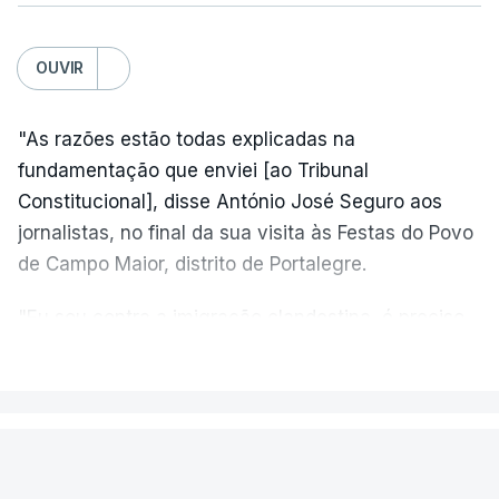
OUVIR
"As razões estão todas explicadas na
fundamentação que enviei [ao Tribunal
Constitucional], disse António José Seguro aos
jornalistas, no final da sua visita às Festas do Povo
de Campo Maior, distrito de Portalegre.
"Eu sou contra a imigração clandestina, é preciso
combater ferozmente a imigração ilegal,
VER MAIS
precisamos de regular a nossa imigração e
precisamos de defender as nossas fronteiras e
nada disto é incompatível com tratarmos com
PAÍS
dignidade as pessoas, designadamente menores e
Fogo de Fornos de Algodres