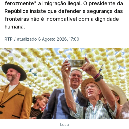
ferozmente" a imigração ilegal. O presidente da
A ação de prevenção visa a deteção em alto mar
República insiste que defender a segurança das
de embarcações de alta velocidade (EAV) que
fronteiras não é incompatível com a dignidade
humana.
utilizam a costa nacional para o tráfico de droga.
RTP
/
atualizado 8 Agosto 2026, 17:00
c/ Lusa
Lusa