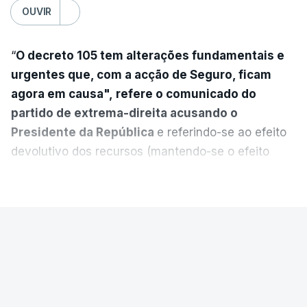
OUVIR
“
O decreto 105 tem alterações fundamentais e
urgentes que, com a acção de Seguro, ficam
agora em causa", refere o comunicado do
partido de extrema-direita acusando o
Presidente da República
e referindo-se ao efeito
devolutivo dos recursos (mantendo-se o efeito
suspensivo) e o aumento do prazo para detenção
VER MAIS
em centro de acolhimento temporário.
Chega refere ainda que Seguro tem reservas
PAÍS
quanto à possibilidade de expulsar do país
cidadãos adultos em situação ilegal, se
Luís Neves terá sido avisado da
tiverem filhos menores.
auditoria à Judiciária antes de ser