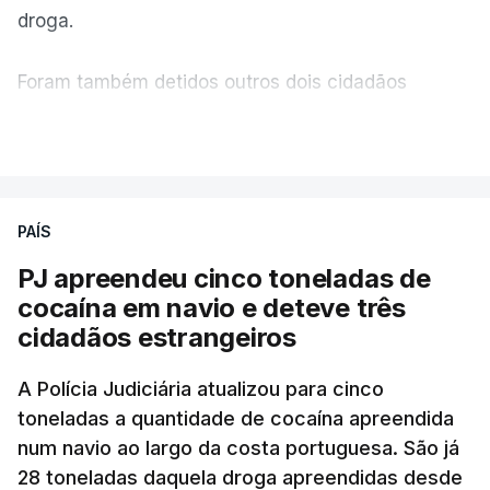
droga.
"com normalidade e tranquilidade".
Foram também detidos outros dois cidadãos
c/ Lusa
estrangeiros, em situação clandestina e irregular,
VER MAIS
que se encontravam no interior do navio visado na
operação "Skydrop".
PAÍS
O elemento da tripulação encontrado morto
seria o
único detido que poderia dar mais informações
PJ apreendeu cinco toneladas de
à PJ
.
cocaína em navio e deteve três
cidadãos estrangeiros
O corpo foi encontrado pelos guardas prisionais
pelas 8h00 desta quarta-feira. A RTP apurou que
A Polícia Judiciária atualizou para cinco
toneladas a quantidade de cocaína apreendida
não existe videovigilância nas celas, mas há
num navio ao largo da costa portuguesa. São já
câmaras nos corredores das instalações.
28 toneladas daquela droga apreendidas desde