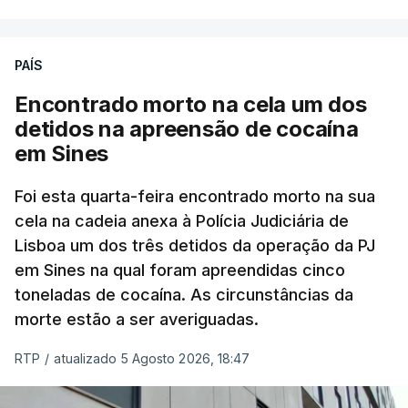
poderá não acontecer.
PAÍS
No domingo, estavam concluídos cerca de 50 por
cento dos mais de 20 mil pedidos de reapreciação,
Encontrado morto na cela um dos
mas Cristina Mota, porta-voz da Missão Escola
detidos na apreensão de cocaína
Pública, tem dúvidas de que o processo esteja
em Sines
concluído a tempo.
Foi esta quarta-feira encontrado morto na sua
cela na cadeia anexa à Polícia Judiciária de
"Durante o fim de semana e nos últimos dias,
Lisboa um dos três detidos da operação da PJ
apercebamo-nos que ainda estão a ser
em Sines na qual foram apreendidas cinco
convocados professores para reapreciações"
,
toneladas de cocaína. As circunstâncias da
disse a professora à agência Lusa.
"Será
morte estão a ser averiguadas.
praticamente impossível termos a totalidade
das reapreciações na sexta-feira".
RTP
/
atualizado 5 Agosto 2026, 18:47
Segundo os docentes, o processo de reapreciação