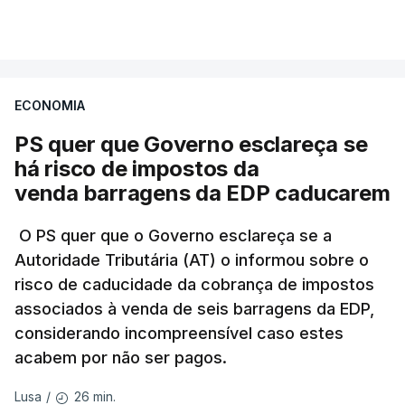
VER MAIS
A Judiciária confirma que foi o atual diretor quem
sugeriu esta auditoria e que a ministra concordou.
ECONOMIA
Não há prazos fixados para a conclusão desta
avaliação à Polícia Judiciária.
PS quer que Governo esclareça se
há risco de impostos da
Do início da polémica com a revelação de obras a
venda barragens da EDP caducarem
título pessoal, numa propriedade no Alentejo, feitas
pelo mesmo empreiteiro contratado 17 vezes para
O PS quer que o Governo esclareça se a
Autoridade Tributária (AT) o informou sobre o
obras na Polícia Judiciária (PJ) até aos últimos dias,
risco de caducidade da cobrança de impostos
em que até do Governo surgiram ordens para mais
associados à venda de seis barragens da EDP,
inquéritos e averiguações aos seus mandatos à
considerando incompreensível caso estes
frente da polícia criminal, Luís Neves está há
acabem por não ser pagos.
praticamente um mês sem sair do topo das
notícias.
26 min.
Lusa
/