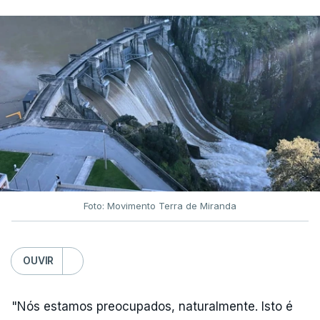
ARTIGOS RELACIONADOS
Nova polémica com Luís
Neves. Ministro nega
favorecimento a construtora
DST
7 Agosto 2026, 20:28
Foto: Movimento Terra de Miranda
Partidos criticam silêncio de
Luís Montenegro nas
polémicas com Luís Neves
OUVIR
atualizado 7 Agosto 2026, 21:04
"Nós estamos preocupados, naturalmente. Isto é
Diretor financeiro da PJ