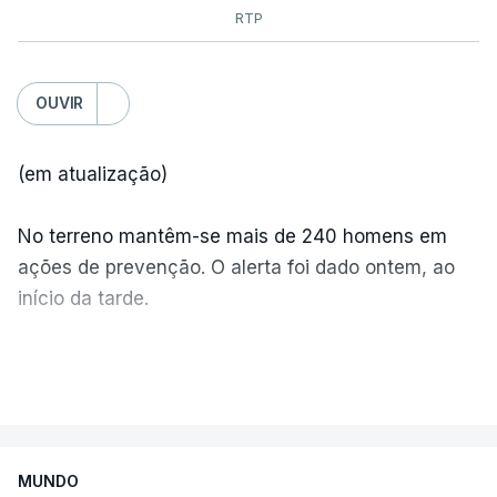
RTP
OUVIR
(em atualização)
No terreno mantêm-se mais de 240 homens em
ações de prevenção. O alerta foi dado ontem, ao
início da tarde.
Mais de 20 mil pessoas foram retiradas de casa
VER MAIS
por causa dos violentos incêndios no Canadá
MUNDO