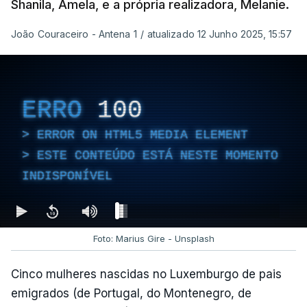
Shanila, Amela, e a própria realizadora, Melanie.
João Couraceiro - Antena 1
/
atualizado 12 Junho 2025, 15:57
ERRO
100
ERROR ON HTML5 MEDIA ELEMENT
ESTE CONTEÚDO ESTÁ NESTE MOMENTO
INDISPONÍVEL
Foto: Marius Gire - Unsplash
Cinco mulheres nascidas no Luxemburgo de pais
emigrados (de Portugal, do Montenegro, de