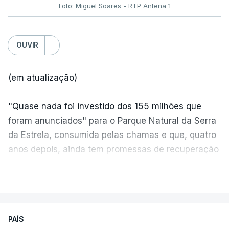
Foto: Miguel Soares - RTP Antena 1
OUVIR
(em atualização)
"Quase nada foi investido dos 155 milhões que
foram anunciados" para o Parque Natural da Serra
da Estrela, consumida pelas chamas e que, quatro
anos depois, ainda tem promessas de recuperação
por cumprir.
VER MAIS
ERRO
100
PAÍS
ERROR ON HTML5 MEDIA ELEMENT