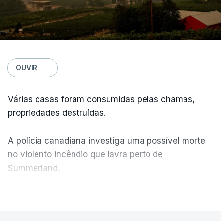
OUVIR
Várias casas foram consumidas pelas chamas,
propriedades destruídas.
A polícia canadiana investiga uma possível morte
no violento incêndio que lavra perto de
Summerland.
VER MAIS
Éum cenário de terror, descreve o primeiro-ministro
da Columbia Britânica, David Iby.