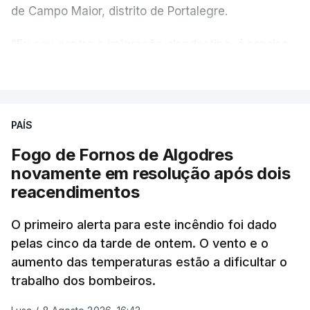
de Campo Maior, distrito de Portalegre.
"Eu sou contra a imigração clandestina, é preciso
combater ferozmente a imigração ilegal,
VER MAIS
precisamos de regular a nossa imigração e
precisamos de defender as nossas fronteiras e
nada disto é incompatível com tratarmos com
PAÍS
dignidade as pessoas, designadamente menores e
Fogo de Fornos de Algodres
crianças", acrescentou.
novamente em resolução após dois
reacendimentos
António José Seguro mostrou dúvidas sobre se é
garantido o superior interesse da criança.
O primeiro alerta para este incêndio foi dado
pelas cinco da tarde de ontem. O vento e o
aumento das temperaturas estão a dificultar o
trabalho dos bombeiros.
ERRO
100
ERROR ON HTML5 MEDIA ELEMENT