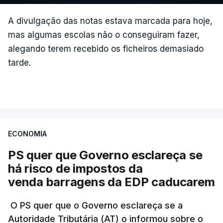
atualizado 15 Maio 2026, 14:02
Nova polémica com Luís
Neves. Ministro nega
A divulgação das notas estava marcada para hoje,
favorecimento a construtora
mas algumas escolas não o conseguiram fazer,
DST
alegando terem recebido os ficheiros demasiado
7 Agosto 2026, 20:28
tarde.
Partidos criticam silêncio de
Luís Montenegro nas
polémicas com Luís Neves
atualizado 7 Agosto 2026, 21:04
ECONOMIA
PS quer que Governo esclareça se
Diretor financeiro da PJ
nega que Construbarcelos
há risco de impostos da
tenha feito obras na casa
venda barragens da EDP caducarem
onde vive
atualizado 7 Agosto 2026, 15:56
O PS quer que o Governo esclareça se a
Autoridade Tributária (AT) o informou sobre o