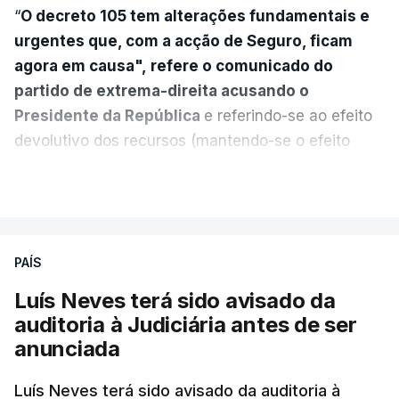
“
O decreto 105 tem alterações fundamentais e
urgentes que, com a acção de Seguro, ficam
agora em causa", refere o comunicado do
partido de extrema-direita acusando o
Presidente da República
e referindo-se ao efeito
devolutivo dos recursos (mantendo-se o efeito
suspensivo) e o aumento do prazo para detenção
VER MAIS
em centro de acolhimento temporário.
Chega refere ainda que Seguro tem reservas
PAÍS
quanto à possibilidade de expulsar do país
cidadãos adultos em situação ilegal, se
Luís Neves terá sido avisado da
tiverem filhos menores.
auditoria à Judiciária antes de ser
anunciada
“Com esta acção de Seguro, sendo atingido o
prazo de 60 dias, os imigrantes terão que ser
Luís Neves terá sido avisado da auditoria à