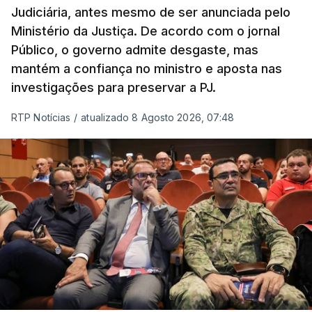
Judiciária, antes mesmo de ser anunciada pelo
libertados,
ainda que os seus pedidos de asilo
Ministério da Justiça. De acordo com o jornal
tenham sido rejeitados pelas autoridades
Público, o governo admite desgaste, mas
competentes”, referem.
mantém a confiança no ministro e aposta nas
investigações para preservar a PJ.
“Isto é de uma enorme irresponsabilidade
e
muito injusto para aqueles cidadãos estrangeiros
RTP Notícias
/
atualizado 8 Agosto 2026, 07:48
que cumpriram efetivamente todos os passos para
poderem entrar e residir legalmente em Portugal”,
acrescenta, concluindo que
“são exactamente
este tipo de actos políticos irresponsáveis que
produzem o designado efeito de chamada, ou
por outras palavras, são estes buracos na lei
que são usados pelas redes de tráfico de seres
humanos para trazer pessoas para a Europa”
.
Termina enfatizando que, como no caso de Ceuta,