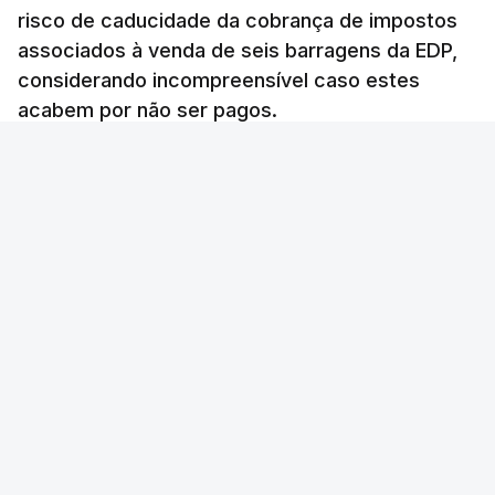
Auditoria à PJ foi pedida por
risco de caducidade da cobrança de impostos
atual diretor
associados à venda de seis barragens da EDP,
atualizado 7 Agosto 2026, 20:20
considerando incompreensível caso estes
acabem por não ser pagos.
Lusa
/
8 Agosto 2026, 07:36
Foto: Movimento Terra de Miranda