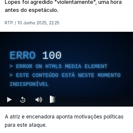
Lopes foi agredido "violentamente", uma hora
antes do espetáculo.
RTP
/
10 Junho 2025, 22:25
ERRO
100
ERROR ON HTML5 MEDIA ELEMENT
ESTE CONTEÚDO ESTÁ NESTE MOMENTO
INDISPONÍVEL
A atriz e encenadora aponta motivações políticas
para este ataque.