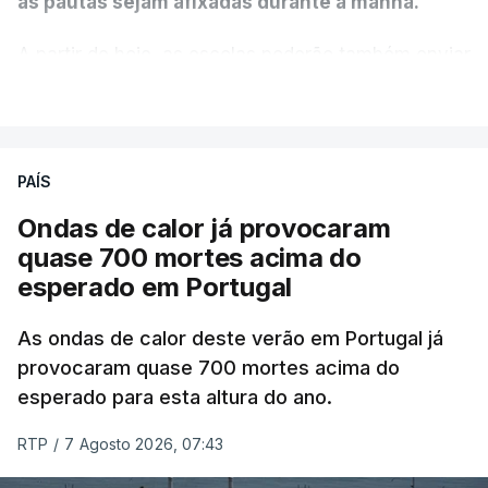
as pautas sejam afixadas durante a manhã.
A partir de hoje, as escolas poderão também enviar
aos alunos as versões digitalizadas das respetivas
VER MAIS
provas classificadas, à semelhança do que
aconteceu durante a 1.ª fase.
PAÍS
Em anos anteriores, a consulta das provas
Ondas de calor já provocaram
dependia da apresentação de um requerimento,
quase 700 mortes acima do
mas o Governo decidiu, a partir deste ano,
esperado em Portugal
disponibilizar a cópia dos exames classificados a
todos os estudantes para "reforçar a transparência
As ondas de calor deste verão em Portugal já
e rigor do processo" devido às falhas na
provocaram quase 700 mortes acima do
classificação eletrónica.
esperado para esta altura do ano.
Serão também publicadas as notas da 2.ª fase
RTP
/
7 Agosto 2026, 07:43
das provas finais do 9.º ano.