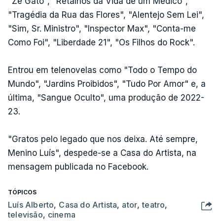
"Zé Gato", "Retalhos da Vida de um Médico",
"Tragédia da Rua das Flores", "Alentejo Sem Lei",
"Sim, Sr. Ministro", "Inspector Max", "Conta-me
Como Foi", "Liberdade 21", "Os Filhos do Rock".
Entrou em telenovelas como "Todo o Tempo do
Mundo", "Jardins Proibidos", "Tudo Por Amor" e, a
última, "Sangue Oculto", uma produção de 2022-
23.
"Gratos pelo legado que nos deixa. Até sempre,
Menino Luís", despede-se a Casa do Artista, na
mensagem publicada no Facebook.
TÓPICOS
Luís Alberto
,
Casa do Artista
,
ator
,
teatro
,
televisão
,
cinema