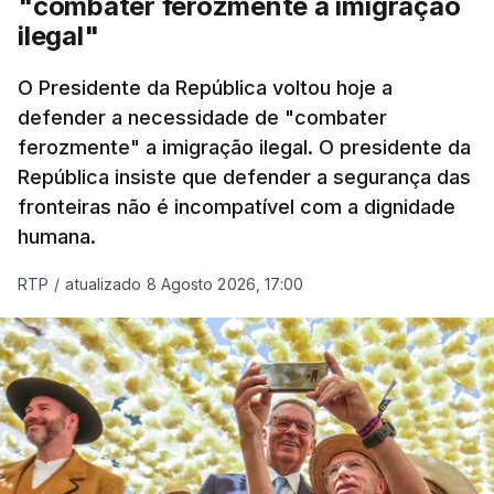
"combater ferozmente a imigração
Nacional e a Força Aérea.
ilegal"
O ano de 2026 tem sido um ano de recordes: foi
O Presidente da República voltou hoje a
apreendida mais cocaína até ao momento de que
defender a necessidade de "combater
em todo o ano de 2025.
ferozmente" a imigração ilegal. O presidente da
A ação de prevenção visa a deteção em alto mar
República insiste que defender a segurança das
de embarcações de alta velocidade (EAV) que
fronteiras não é incompatível com a dignidade
humana.
utilizam a costa nacional para o tráfico de droga.
RTP
/
atualizado 8 Agosto 2026, 17:00
c/ Lusa