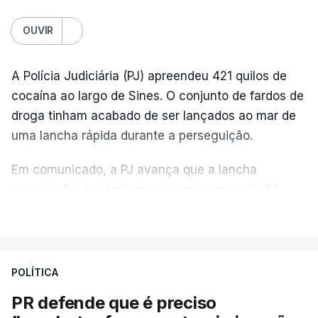
OUVIR
A Polícia Judiciária (PJ) apreendeu 421 quilos de
cocaína ao largo de Sines. O conjunto de fardos de
droga tinham acabado de ser lançados ao mar de
uma lancha rápida durante a perseguição.
Em comunicado, a PJ avança que a lancha
suspeita foi detetada em alto mar, cerca de 60
milhas náuticas ao largo de Sines.
VER MAIS
A apreensão aconteceu na tarde desta sexta-feira,
desencadeando uma ação de prevenção
POLÍTICA
desencadeada pela Polícia Judiciária, em
PR defende que é preciso
articulação com a Marinha, a Autoridade Marítima