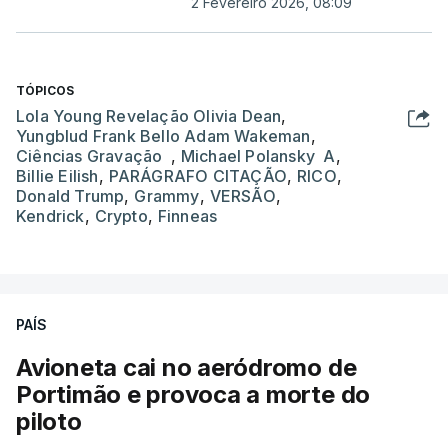
2 Fevereiro 2026, 08:09
TÓPICOS
Lola Young Revelação Olivia Dean
,
Yungblud Frank Bello Adam Wakeman
,
Ciências Gravação
,
Michael Polansky A
,
Billie Eilish
,
PARÁGRAFO CITAÇÃO
,
RICO
,
Donald Trump
,
Grammy
,
VERSÃO
,
Kendrick
,
Crypto
,
Finneas
PAÍS
Avioneta cai no aeródromo de
Portimão e provoca a morte do
piloto