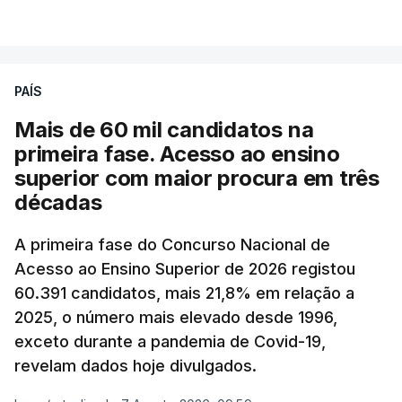
VER MAIS
A média final só ficará fechada ao final do dia,
podendo ainda registar alterações em função da
evolução das cotações internacionais do petróleo,
PAÍS
e o custo final na bomba poderá variar conforme o
Mais de 60 mil candidatos na
posto de abastecimento, a marca e a localização.
primeira fase. Acesso ao ensino
superior com maior procura em três
A atualização do desconto do Imposto sobre os
décadas
Produtos Petrolíferos (ISP) também poderá
alterar os valores previstos.
A primeira fase do Concurso Nacional de
Acesso ao Ensino Superior de 2026 registou
O Governo comprometeu-se a aplicar uma redução
60.391 candidatos, mais 21,8% em relação a
extraordinária e temporária no ISP, sempre que se
2025, o número mais elevado desde 1996,
verifique um aumento do preço dos combustíveis
exceto durante a pandemia de Covid-19,
superior a 10 cêntimos, para mitigar a escalada de
revelam dados hoje divulgados.
preços.