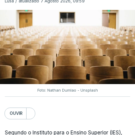
Lusa
/
atualizado 7 Agosto 2026, 09:59
Depois de uma subida inicial devido à guerra no
Irão, à tensão geopolítica no Médio Oriente e ao
fecho do estreito de Ormuz, os preços dos
combustíveis desceram durante o cessar-fogo
entre Washington e Teerão.
No entanto, com o retomar do conflito, as últimas
semanas têm sido marcadas por uma subida
acentuada, tendência que deverá ser revertida na
próxima semana.
Foto: Nathan Dumlao - Unsplash
c/Lusa
OUVIR
Segundo o Instituto para o Ensino Superior (IES),