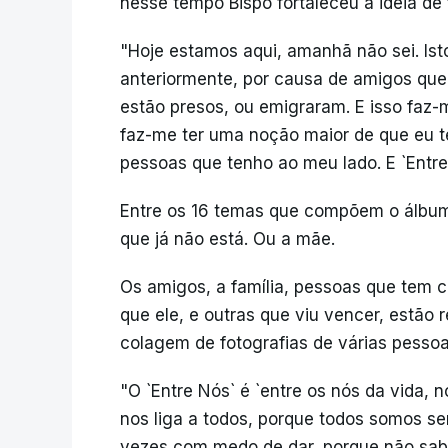
nesse tempo Bispo fortaleceu a ideia de f
"Hoje estamos aqui, amanhã não sei. Is
anteriormente, por causa de amigos que
estão presos, ou emigraram. E isso faz
faz-me ter uma noção maior de que eu te
pessoas que tenho ao meu lado. E `Entre
Entre os 16 temas que compõem o álbu
que já não está. Ou a mãe.
Os amigos, a família, pessoas que tem
que ele, e outras que viu vencer, estão
colagem de fotografias de várias pessoa
"O `Entre Nós` é `entre os nós da vida,
nos liga a todos, porque todos somos s
vezes com medo de dar, porque não sab