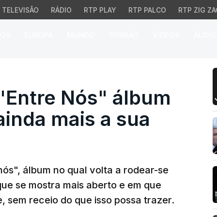
TELEVISÃO
RÁDIO
RTP PLAY
RTP PALCO
RTP ZIG ZA
026
EUROPA
MUNDO
OPINIÃO
VÍDEOS
ÁUDIO
Entre Nós" álbum no qua
 "Entre Nós" álbum
ainda mais a sua
 nós", álbum no qual volta a rodear-se
que se mostra mais aberto e em que
, sem receio do que isso possa trazer.