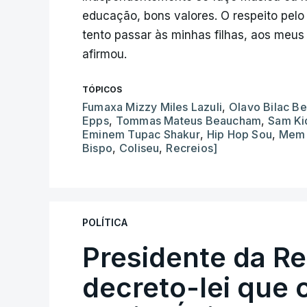
educação, bons valores. O respeito pelo
tento passar às minhas filhas, aos meus
afirmou.
TÓPICOS
Fumaxa Mizzy Miles Lazuli
,
Olavo Bilac B
Epps
,
Tommas Mateus Beaucham
,
Sam Ki
Eminem Tupac Shakur
,
Hip Hop Sou
,
Mem 
Bispo
,
Coliseu
,
Recreios]
POLÍTICA
Presidente da R
decreto-lei que 