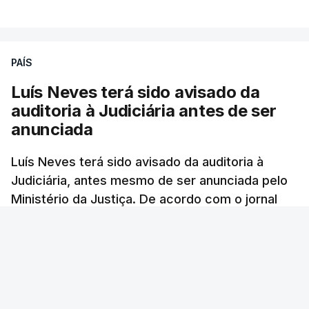
PAÍS
Luís Neves terá sido avisado da
auditoria à Judiciária antes de ser
anunciada
Luís Neves terá sido avisado da auditoria à
Judiciária, antes mesmo de ser anunciada pelo
Ministério da Justiça. De acordo com o jornal
Público, o governo admite desgaste, mas
mantém a confiança no ministro e aposta nas
investigações para preservar a PJ.
RTP Notícias
/
atualizado 8 Agosto 2026, 07:48