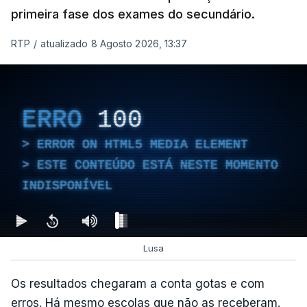
primeira fase dos exames do secundário.
RTP
/
atualizado 8 Agosto 2026, 13:37
ERRO
100
ERROR ON HTML5 MEDIA ELEMENT
ESTE CONTEÚDO ESTÁ NESTE MOMENTO
INDISPONÍVEL
Lusa
Os resultados chegaram a conta gotas e com
erros. Há mesmo escolas que não as receberam.