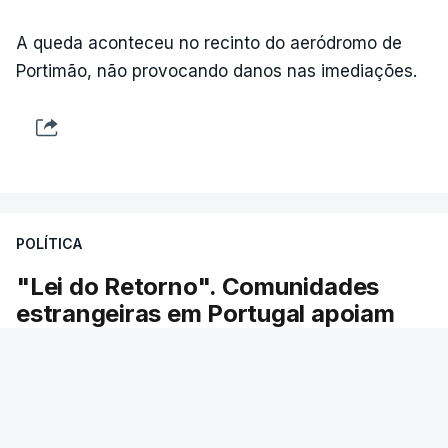
A queda aconteceu no recinto do aeródromo de
Portimão, não provocando danos nas imediações.
POLÍTICA
"Lei do Retorno". Comunidades
estrangeiras em Portugal apoiam
decisão de Seguro
As comunidades estrangeiras em Portugal
apoiam a decisão do presidente da república de
enviar a lei do retorno para o Tribunal