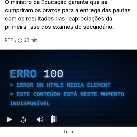
O ministro da Educação garante que se
cumpriram os prazos para a entrega das pautas
com os resultados das reapreciações da
primeira fase dos exames do secundário.
23 min.
RTP
/
ERRO
100
ERROR ON HTML5 MEDIA ELEMENT
ESTE CONTEÚDO ESTÁ NESTE MOMENTO
INDISPONÍVEL
Lusa