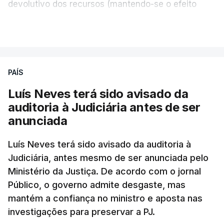
devolutivo dos recursos (mantendo-se o efeito
suspensivo) e o aumento do prazo para detenção
VER MAIS
em centro de acolhimento temporário.
Chega refere ainda que Seguro tem reservas
PAÍS
quanto à possibilidade de expulsar do país
cidadãos adultos em situação ilegal, se
Luís Neves terá sido avisado da
tiverem filhos menores.
auditoria à Judiciária antes de ser
anunciada
“Com esta acção de Seguro, sendo atingido o
prazo de 60 dias, os imigrantes terão que ser
Luís Neves terá sido avisado da auditoria à
Judiciária, antes mesmo de ser anunciada pelo
libertados,
ainda que os seus pedidos de asilo
Ministério da Justiça. De acordo com o jornal
tenham sido rejeitados pelas autoridades
Público, o governo admite desgaste, mas
competentes”, referem.
mantém a confiança no ministro e aposta nas
investigações para preservar a PJ.
“Isto é de uma enorme irresponsabilidade
e