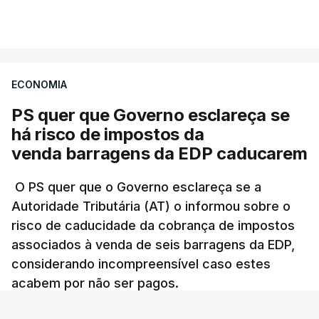
Partidos criticam silêncio de
Luís Montenegro nas
polémicas com Luís Neves
atualizado 7 Agosto 2026, 21:04
ECONOMIA
PS quer que Governo esclareça se
Diretor financeiro da PJ
nega que Construbarcelos
há risco de impostos da
tenha feito obras na casa
venda barragens da EDP caducarem
onde vive
atualizado 7 Agosto 2026, 15:56
O PS quer que o Governo esclareça se a
Autoridade Tributária (AT) o informou sobre o
Auditoria à PJ foi pedida por
risco de caducidade da cobrança de impostos
atual diretor
associados à venda de seis barragens da EDP,
atualizado 7 Agosto 2026, 20:20
considerando incompreensível caso estes
acabem por não ser pagos.
Lusa
/
8 Agosto 2026, 07:36