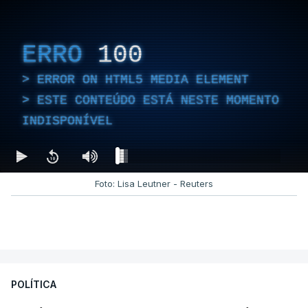
ERRO
100
ERROR ON HTML5 MEDIA ELEMENT
ESTE CONTEÚDO ESTÁ NESTE MOMENTO
INDISPONÍVEL
Foto: Lisa Leutner - Reuters
POLÍTICA