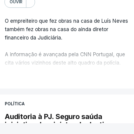
OUVIR
O empreiteiro que fez obras na casa de Luís Neves
também fez obras na casa do ainda diretor
financeiro da Judiciária.
A informação é avançada pela CNN Portugal, que
cita vários vizinhos deste alto quadro da polícia.
VER MAIS
Foi o diretor financeiro, Álvaro Pires, que assumiu a
responsabilidade de sugerir as instalações da
Construbarcelos para acolher um atrelado
POLÍTICA
apreendido numa operação de droga.
Auditoria à PJ. Seguro saúda
iniciativa da ministra da Justiça