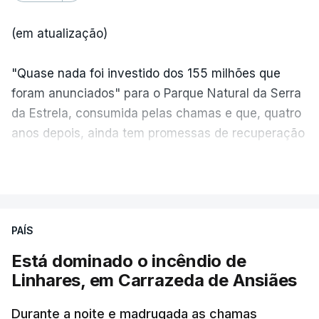
(em atualização)
"Quase nada foi investido dos 155 milhões que
foram anunciados" para o Parque Natural da Serra
da Estrela, consumida pelas chamas e que, quatro
anos depois, ainda tem promessas de recuperação
por cumprir.
VER MAIS
ERRO
100
PAÍS
ERROR ON HTML5 MEDIA ELEMENT
Está dominado o incêndio de
Linhares, em Carrazeda de Ansiães
ESTE CONTEÚDO ESTÁ NESTE
MOMENTO INDISPONÍVEL
Durante a noite e madrugada as chamas