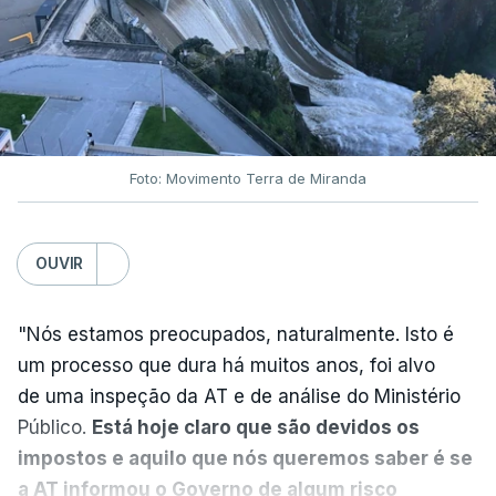
Nova polémica com Luís
Neves. Ministro nega
favorecimento a construtora
DST
7 Agosto 2026, 20:28
Foto: Movimento Terra de Miranda
Partidos criticam silêncio de
Luís Montenegro nas
polémicas com Luís Neves
OUVIR
atualizado 7 Agosto 2026, 21:04
"Nós estamos preocupados, naturalmente. Isto é
Diretor financeiro da PJ
um processo que dura há muitos anos, foi alvo
nega que Construbarcelos
tenha feito obras na casa
de uma inspeção da AT e de análise do Ministério
onde vive
Público.
Está hoje claro que são devidos os
atualizado 7 Agosto 2026, 15:56
impostos e aquilo que nós queremos saber é se
a AT informou o Governo de algum risco