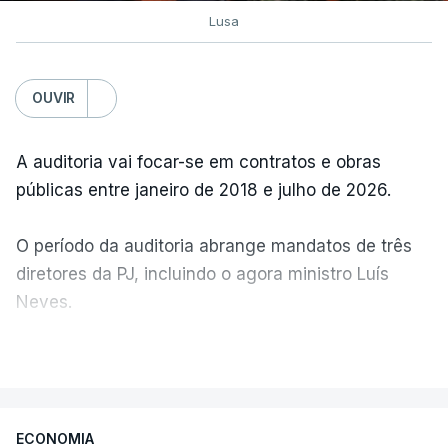
Lusa
OUVIR
A auditoria vai focar-se em contratos e obras
públicas entre janeiro de 2018 e julho de 2026.
O período da auditoria abrange mandatos de três
diretores da PJ, incluindo o agora ministro Luís
Neves.
VER MAIS
A Judiciária confirma que foi o atual diretor quem
sugeriu esta auditoria e que a ministra concordou.
ECONOMIA
Não há prazos fixados para a conclusão desta