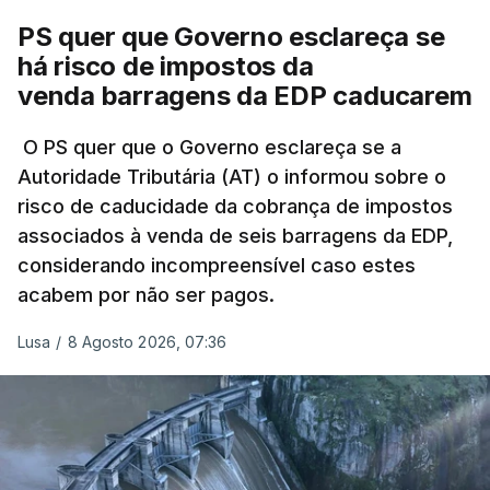
avaliação à Polícia Judiciária.
PS quer que Governo esclareça se
há risco de impostos da
Do início da polémica com a revelação de obras a
venda barragens da EDP caducarem
título pessoal, numa propriedade no Alentejo, feitas
pelo mesmo empreiteiro contratado 17 vezes para
O PS quer que o Governo esclareça se a
Autoridade Tributária (AT) o informou sobre o
obras na Polícia Judiciária (PJ) até aos últimos dias,
risco de caducidade da cobrança de impostos
em que até do Governo surgiram ordens para mais
associados à venda de seis barragens da EDP,
inquéritos e averiguações aos seus mandatos à
considerando incompreensível caso estes
frente da polícia criminal, Luís Neves está há
acabem por não ser pagos.
praticamente um mês sem sair do topo das
notícias.
Lusa
/
8 Agosto 2026, 07:36
ARTIGOS RELACIONADOS