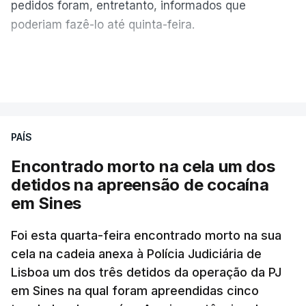
pedidos foram, entretanto, informados que
poderiam fazê-lo até quinta-feira.
A intenção era que os resultados fossem
VER MAIS
publicados no dia seguinte (sexta-feira), o que
poderá não acontecer.
PAÍS
No domingo, estavam concluídos cerca de 50 por
cento dos mais de 20 mil pedidos de reapreciação,
Encontrado morto na cela um dos
mas Cristina Mota, porta-voz da Missão Escola
detidos na apreensão de cocaína
Pública, tem dúvidas de que o processo esteja
em Sines
concluído a tempo.
Foi esta quarta-feira encontrado morto na sua
cela na cadeia anexa à Polícia Judiciária de
"Durante o fim de semana e nos últimos dias,
Lisboa um dos três detidos da operação da PJ
apercebamo-nos que ainda estão a ser
em Sines na qual foram apreendidas cinco
convocados professores para reapreciações"
,