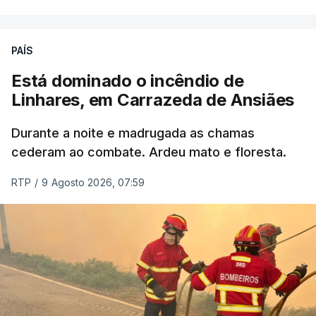
ERRO
100
PAÍS
ERROR ON HTML5 MEDIA ELEMENT
Está dominado o incêndio de
Linhares, em Carrazeda de Ansiães
ESTE CONTEÚDO ESTÁ NESTE
MOMENTO INDISPONÍVEL
Durante a noite e madrugada as chamas
cederam ao combate. Ardeu mato e floresta.
RTP
/
9 Agosto 2026, 07:59