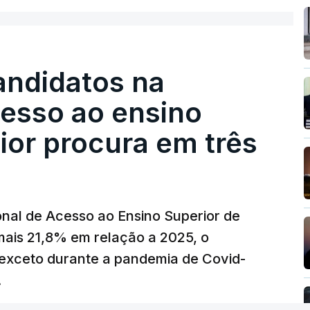
sobre os Produtos Petrolíferos (ISP)
istos.
andidatos na
 redução extraordinária e temporária no ISP,
cesso ao ensino
preço dos combustíveis superior a 10
eços.
ior procura em três
erra no Irão, à tensão geopolítica no Médio
z, os preços dos combustíveis desceram
 e Teerão.
nal de Acesso ao Ensino Superior de
 as últimas semanas têm sido marcadas por
mais 21,8% em relação a 2025, o
verá ser revertida na próxima semana.
exceto durante a pandemia de Covid-
.