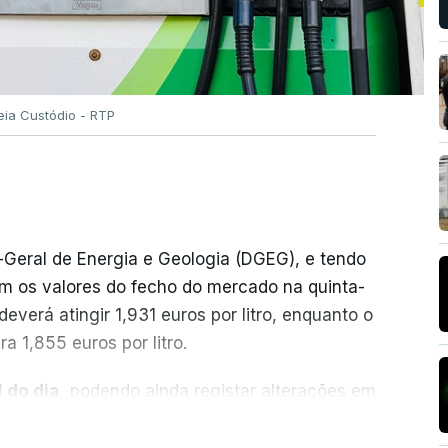
eia Custódio - RTP
-Geral de Energia e Geologia (DGEG), e tendo
m os valores do fecho do mercado na quinta-
everá atingir 1,931 euros por litro, enquanto o
a 1,855 euros por litro.
 do dia,
podendo ainda registar alterações em
cionais do petróleo, e o custo final na bomba
ER MAIS
ecimento, a marca e a localização.