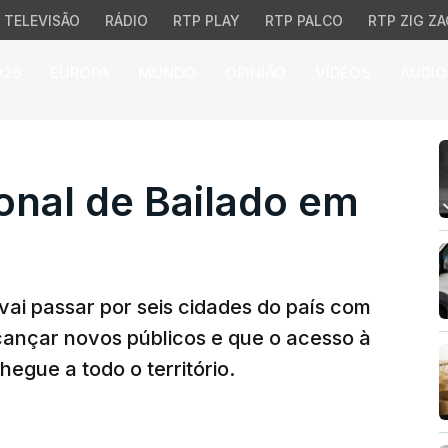
TELEVISÃO
RÁDIO
RTP PLAY
RTP PALCO
RTP ZIG ZA
026
EUROPA
MUNDO
OPINIÃO
VÍDEOS
ÁUDIO
l de Bailado em digre
nal de Bailado em
ai passar por seis cidades do país com
cançar novos públicos e que o acesso à
egue a todo o território.