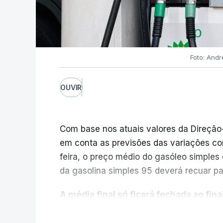
Foto: Andr
OUVIR
Com base nos atuais valores da Direção
em conta as previsões das variações co
feira, o preço médio do gasóleo simples d
da gasolina simples 95 deverá recuar par
A média final só ficará fechada ao final
função da evolução das cotações interna
V
poderá variar conforme o posto de abast