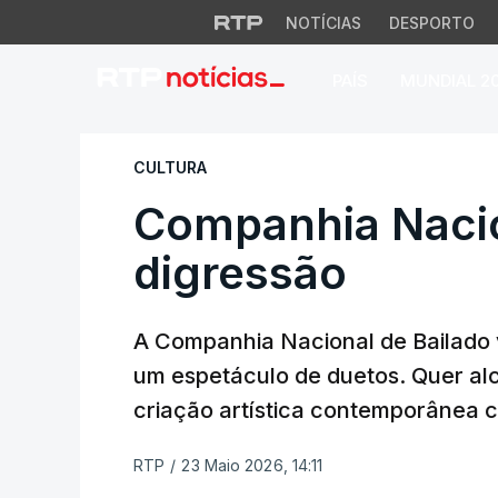
NOTÍCIAS
DESPORTO
PAÍS
MUNDIAL 2
Companhia Naciona
CULTURA
Companhia Nacio
digressão
A Companhia Nacional de Bailado v
um espetáculo de duetos. Quer al
criação artística contemporânea ch
RTP
/
23 Maio 2026, 14:11