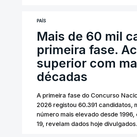
A atualização do desconto do Imposto 
PAÍS
também poderá alterar os valores prev
Mais de 60 mil c
O Governo comprometeu-se a aplicar uma
primeira fase. A
sempre que se verifique um aumento do 
cêntimos, para mitigar a escalada de pr
superior com ma
Depois de uma subida inicial devido à gu
décadas
Oriente e ao fecho do estreito de Ormu
durante o cessar-fogo entre Washington
A primeira fase do Concurso Nacio
No entanto, com o retomar do conflito,
2026 registou 60.391 candidatos, 
uma subida acentuada, tendência que de
número mais elevado desde 1996, 
19, revelam dados hoje divulgados