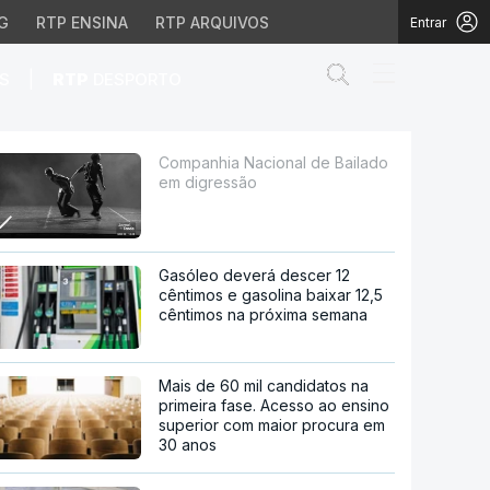
G
RTP ENSINA
RTP ARQUIVOS
Entrar
Abrir campo de
|
S
RTP
DESPORTO
ssão
Companhia Nacional de Bailado
em digressão
Gasóleo deverá descer 12
cêntimos e gasolina baixar 12,5
cêntimos na próxima semana
Mais de 60 mil candidatos na
primeira fase. Acesso ao ensino
superior com maior procura em
30 anos