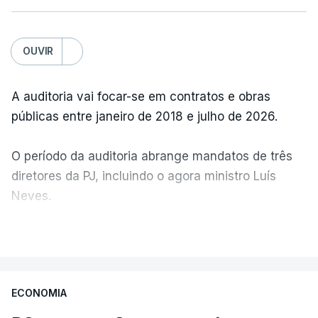
OUVIR
A auditoria vai focar-se em contratos e obras
públicas entre janeiro de 2018 e julho de 2026.
O período da auditoria abrange mandatos de três
diretores da PJ, incluindo o agora ministro Luís
Neves.
VER MAIS
A Judiciária confirma que foi o atual diretor quem
sugeriu esta auditoria e que a ministra concordou.
ECONOMIA
Não há prazos fixados para a conclusão desta
avaliação à Polícia Judiciária.