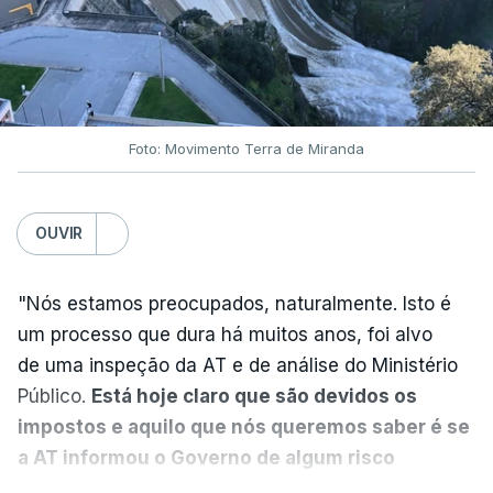
Neves. Ministro nega
favorecimento a construtora
DST
7 Agosto 2026, 20:28
Foto: Movimento Terra de Miranda
Partidos criticam silêncio de
Luís Montenegro nas
polémicas com Luís Neves
OUVIR
atualizado 7 Agosto 2026, 21:04
"Nós estamos preocupados, naturalmente. Isto é
Diretor financeiro da PJ
um processo que dura há muitos anos, foi alvo
nega que Construbarcelos
tenha feito obras na casa
de uma inspeção da AT e de análise do Ministério
onde vive
Público.
Está hoje claro que são devidos os
atualizado 7 Agosto 2026, 15:56
impostos e aquilo que nós queremos saber é se
a AT informou o Governo de algum risco
Auditoria à PJ foi pedida por
caducidade
", disse, em declarações à Lusa, o