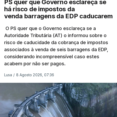
PS quer que Governo esclareça se
há risco de impostos da
Do início da polémica com a revelação de obras a
venda barragens da EDP caducarem
título pessoal, numa propriedade no Alentejo, feitas
pelo mesmo empreiteiro contratado 17 vezes para
O PS quer que o Governo esclareça se a
Autoridade Tributária (AT) o informou sobre o
obras na Polícia Judiciária (PJ) até aos últimos dias,
risco de caducidade da cobrança de impostos
em que até do Governo surgiram ordens para mais
associados à venda de seis barragens da EDP,
inquéritos e averiguações aos seus mandatos à
considerando incompreensível caso estes
frente da polícia criminal, Luís Neves está há
acabem por não ser pagos.
praticamente um mês sem sair do topo das
notícias.
Lusa
/
8 Agosto 2026, 07:36
ARTIGOS RELACIONADOS
Nova polémica com Luís