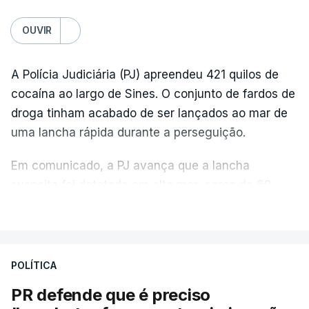
OUVIR
A Polícia Judiciária (PJ) apreendeu 421 quilos de
cocaína ao largo de Sines. O conjunto de fardos de
droga tinham acabado de ser lançados ao mar de
uma lancha rápida durante a perseguição.
Em comunicado, a PJ avança que a lancha
suspeita foi detetada em alto mar, cerca de 60
milhas náuticas ao largo de Sines.
VER MAIS
A apreensão aconteceu na tarde desta sexta-feira,
desencadeando uma ação de prevenção
POLÍTICA
desencadeada pela Polícia Judiciária, em
PR defende que é preciso
articulação com a Marinha, a Autoridade Marítima