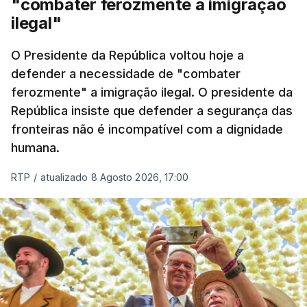
"combater ferozmente a imigração
Nacional e a Força Aérea.
ilegal"
O ano de 2026 tem sido um ano de recordes: foi
O Presidente da República voltou hoje a
apreendida mais cocaína até ao momento de que
defender a necessidade de "combater
em todo o ano de 2025.
ferozmente" a imigração ilegal. O presidente da
A ação de prevenção visa a deteção em alto mar
República insiste que defender a segurança das
de embarcações de alta velocidade (EAV) que
fronteiras não é incompatível com a dignidade
humana.
utilizam a costa nacional para o tráfico de droga.
RTP
/
atualizado 8 Agosto 2026, 17:00
c/ Lusa