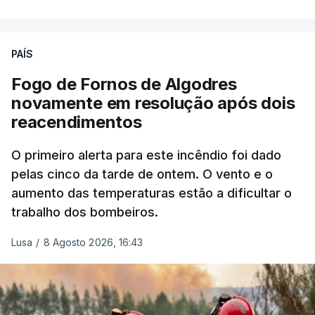
precisamos de regular a nossa imigração e
precisamos de defender as nossas fronteiras e
nada disto é incompatível com tratarmos com
PAÍS
dignidade as pessoas, designadamente menores e
Fogo de Fornos de Algodres
crianças", acrescentou.
novamente em resolução após dois
reacendimentos
António José Seguro mostrou dúvidas sobre se é
garantido o superior interesse da criança.
O primeiro alerta para este incêndio foi dado
pelas cinco da tarde de ontem. O vento e o
aumento das temperaturas estão a dificultar o
trabalho dos bombeiros.
ERRO
100
ERROR ON HTML5 MEDIA ELEMENT
Lusa
/
8 Agosto 2026, 16:43
ESTE CONTEÚDO ESTÁ NESTE
MOMENTO INDISPONÍVEL