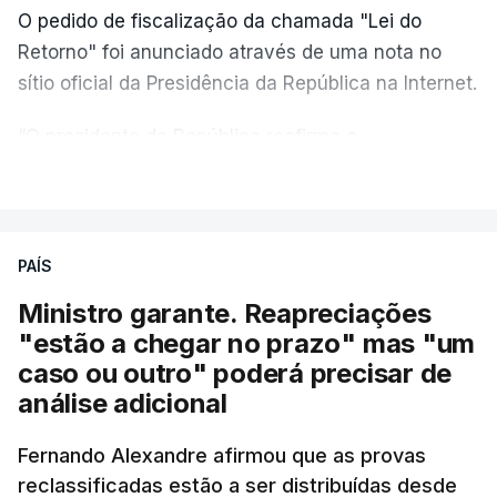
O pedido de fiscalização da chamada "Lei do
Retorno" foi anunciado através de uma nota no
sítio oficial da Presidência da República na Internet.
“O presidente da República reafirma
a
necessidade de se combater a imigração ilegal
,
VER MAIS
de se controlar eficazmente a imigração legal e de
se garantir a defesa das nossas fronteiras, num
quadro de cooperação entre os Estados europeus
PAÍS
parte do Espaço Schengen”, começa por indicar a
Ministro garante. Reapreciações
nota.
"estão a chegar no prazo" mas "um
caso ou outro" poderá precisar de
“Por outro lado, o presidente da República reitera
análise adicional
que a segurança das nossas fronteiras não é
incompatível com a dignidade humana. Atente-se
Fernando Alexandre afirmou que as provas
que as mulheres, homens e crianças que pedem
reclassificadas estão a ser distribuídas desde