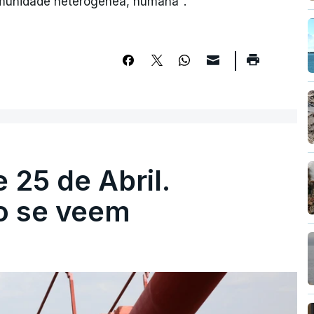
omunidade heterogénea, humana".
 25 de Abril.
ão se veem