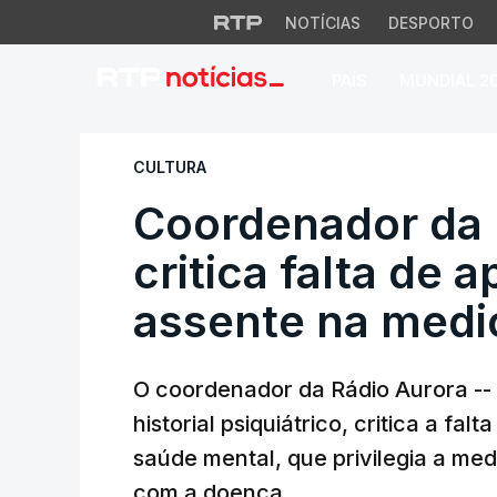
NOTÍCIAS
DESPORTO
PAÍS
MUNDIAL 2
Coordenador da Rád
CULTURA
Coordenador da 
critica falta de 
assente na medi
O coordenador da Rádio Aurora -- 
historial psiquiátrico, critica a fa
saúde mental, que privilegia a me
com a doença.