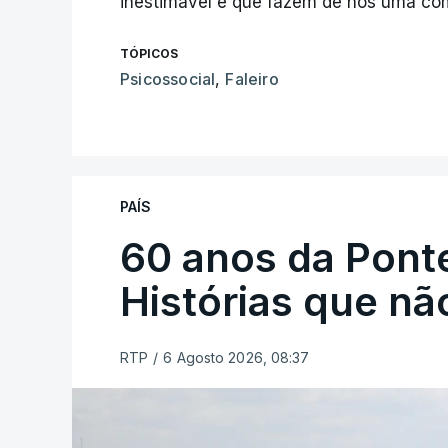
inestimável e que fazem de nós uma c
TÓPICOS
Psicossocial
,
Faleiro
PAÍS
60 anos da Ponte
Histórias que n
RTP
/
6 Agosto 2026, 08:37