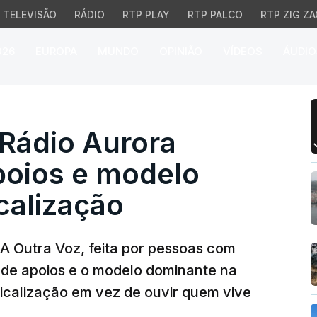
TELEVISÃO
RÁDIO
RTP PLAY
RTP PALCO
RTP ZIG ZA
026
EUROPA
MUNDO
OPINIÃO
VÍDEOS
ÁUDIO
io Aurora critica falta
Rádio Aurora
apoios e modelo
calização
A Outra Voz, feita por pessoas com
lta de apoios e o modelo dominante na
dicalização em vez de ouvir quem vive