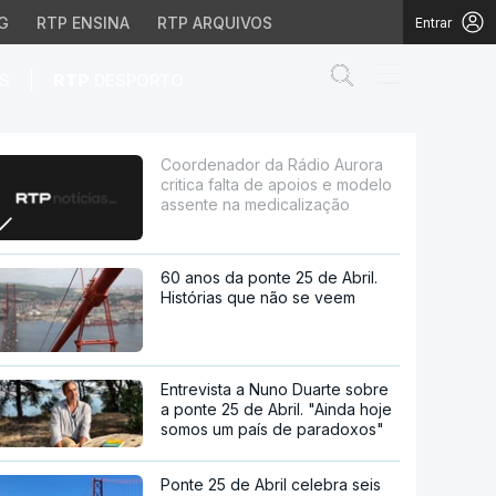
G
RTP ENSINA
RTP ARQUIVOS
Entrar
Abrir campo de
|
S
RTP
DESPORTO
 de apoios e modelo as
Coordenador da Rádio Aurora
critica falta de apoios e modelo
assente na medicalização
60 anos da ponte 25 de Abril.
Histórias que não se veem
Entrevista a Nuno Duarte sobre
a ponte 25 de Abril. "Ainda hoje
somos um país de paradoxos"
Ponte 25 de Abril celebra seis