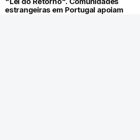
"Lei do Retorno". Comunidades
estrangeiras em Portugal apoiam
decisão de Seguro
As comunidades estrangeiras em Portugal
apoiam a decisão do presidente da república de
enviar a lei do retorno para o Tribunal
Constitucional.
12 min.
RTP
/
ERRO
100
ERROR ON HTML5 MEDIA ELEMENT
ESTE CONTEÚDO ESTÁ NESTE MOMENTO
INDISPONÍVEL