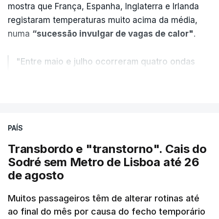
mostra que França, Espanha, Inglaterra e Irlanda
registaram temperaturas muito acima da média,
numa
“sucessão invulgar de vagas de calor"
.
"Entre maio e julho ocorreram quatro ondas
de calor, sendo a terceira e a quarta
VER MAIS
registadas em julho”.
Enquanto os termómetros iam registando
PAÍS
temperaturas recorde, também a
chuva não
ajudou
.
Transbordo e "transtorno". Cais do
Sodré sem Metro de Lisboa até 26
Pelo contrário, a precipitação manteve-se
muito
de agosto
abaixo do normal
e, em vários países, os solos
Muitos passageiros têm de alterar rotinas até
perderam grande parte da humidade.
ao final do mês por causa do fecho temporário