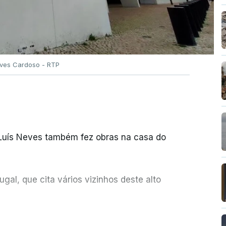
Alves Cardoso - RTP
 Luís Neves também fez obras na casa do
al, que cita vários vizinhos deste alto
ue assumiu a responsabilidade de sugerir as
ER MAIS