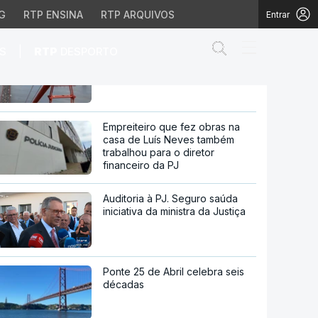
figura bíblica
G
RTP ENSINA
RTP ARQUIVOS
Entrar
Abrir campo de
|
S
RTP
DESPORTO
60 anos da ponte 25 de Abril.
Histórias que não se veem
da juventude da figura b
Empreiteiro que fez obras na
casa de Luís Neves também
trabalhou para o diretor
financeiro da PJ
Auditoria à PJ. Seguro saúda
iniciativa da ministra da Justiça
Ponte 25 de Abril celebra seis
décadas