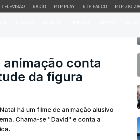
TELEVISÃO
RÁDIO
RTP PLAY
RTP PALCO
RTP ZIG ZA
026
EUROPA
MUNDO
OPINIÃO
VÍDEOS
ÁUDIO
nimação conta história 
e animação conta
tude da figura
atal há um filme de animação alusivo
inema. Chama-se "David" e conta a
ica.