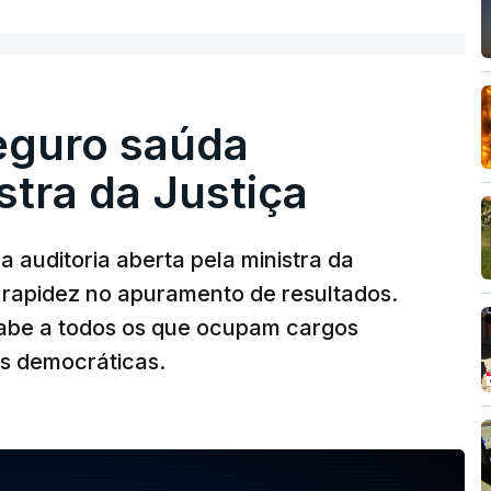
olher um atrelado apreendido numa operação
Seguro saúda
istra da Justiça
 auditoria aberta pela ministra da
iu rapidez no apuramento de resultados.
abe a todos os que ocupam cargos
es democráticas.