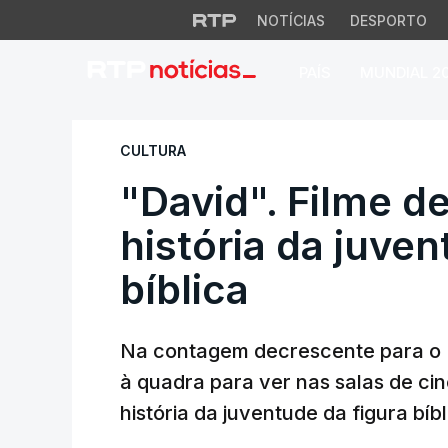
NOTÍCIAS
DESPORTO
PAÍS
MUNDIAL 2
"David". Filme de a
CULTURA
"David". Filme d
história da juven
bíblica
Na contagem decrescente para o N
à quadra para ver nas salas de c
história da juventude da figura bíbl