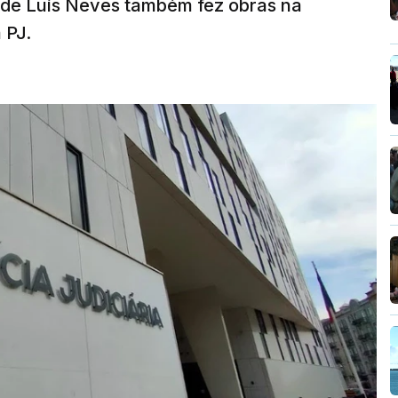
a de Luís Neves também fez obras na
 PJ.