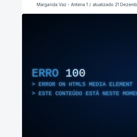
Margarida Vaz - Antena 1
/
atualizado 21 Dezemb
ERRO
100
ERROR ON HTML5 MEDIA ELEMENT
ESTE CONTEÚDO ESTÁ NESTE MOME