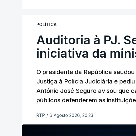
instalações da Construbarcelos para ac
de droga.
POLÍTICA
Auditoria à PJ. 
iniciativa da min
O presidente da República saudou a
Justiça à Polícia Judiciária e ped
António José Seguro avisou que c
públicos defenderem as instituiçõ
RTP
/
6 Agosto 2026, 20:23