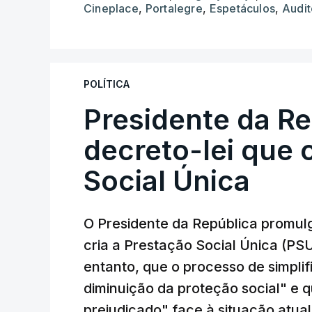
Cineplace
,
Portalegre
,
Espetáculos
,
Audit
POLÍTICA
Presidente da R
decreto-lei que 
Social Única
O Presidente da República promulg
cria a Prestação Social Única (PSU
entanto, que o processo de simpli
diminuição da proteção social" e 
prejudicado" face à situação atual