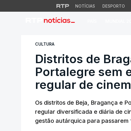
NOTÍCIAS
DESPORTO
PAÍS
MUNDIAL 2
Distritos de Braga
CULTURA
Distritos de Brag
Portalegre sem e
regular de cine
Os distritos de Beja, Bragança e P
regular diversificada e diária de
gestão autárquica para passarem f