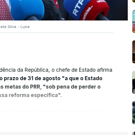
tela Silva - Lusa
dência da República, o chefe de Estado afirma
o prazo de 31 de agosto "a que o Estado
as metas do PRR, "sob pena de perder o
sa reforma específica".
rma reúne treze apoios sociais "num só" e
 mais justo e transparente".
ER MAIS