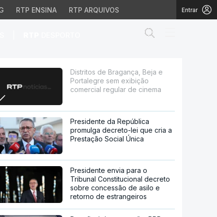
G
RTP ENSINA
RTP ARQUIVOS
Entrar
Abrir campo de
|
S
RTP
DESPORTO
sem exibição comercial 
Distritos de Bragança, Beja e
Portalegre sem exibição
comercial regular de cinema
Presidente da República
promulga decreto-lei que cria a
Prestação Social Única
Presidente envia para o
Tribunal Constitucional decreto
sobre concessão de asilo e
retorno de estrangeiros