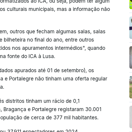
ormatizados ao ICA, ou seja, podem ter algum
os culturais municipais, mas a informação não
rem, outros que fecham algumas salas, salas
ilheteira no final do ano, entre outros
etidos nos apuramentos intermédios", quando
ma fonte do ICA à Lusa.
ados apurados até 01 de setembro), os
ça e Portalegre não tinham uma oferta regular
a.
 distritos tinham um rácio de 0,1
a, Bragança e Portalegre registaram 30.001
opulação de cerca de 377 mil habitantes.
stou 37.911 espectadores em 2024,