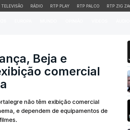
TELEVISÃO
RÁDIO
RTP PLAY
RTP PALCO
RTP ZIG ZA
026
EUROPA
MUNDO
OPINIÃO
VÍDEOS
ÁUDIO
nça, Beja e Portalegre 
ança, Beja e
xibição comercial
ma
ortalegre não têm exibição comercial
 cinema, e dependem de equipamentos de
ilmes.