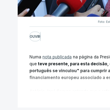
Foto: Es
OUVIR
Numa
nota publicada
na página da Presi
que
teve presente, para esta decisão, 
português se vinculou" para cumprir 
financiamento europeu associado a es
António José Seguro entende que a refo
pretende "tornar o sistema mais simples,
V