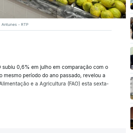
o Antunes - RTP
AO subiu 0,6% em julho em comparação com o
o mesmo período do ano passado, revelou a
limentação e a Agricultura (FAO) esta sexta-
iram o seu nível mais elevado em três anos
ER MAIS
 conflitos na Ucrânia e no Médio Oriente a