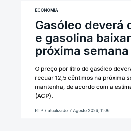
ECONOMIA
O índice, que acompanha as variaçõe
Gasóleo deverá 
alimentares comercializados internac
julho, face aos 130,3 de junho.
e gasolina baixa
O aumento dos preços dos alimentos b
próxima semana
elevados nas prateleiras nos meses s
repercutem os seus custos nos cons
O preço por litro do gasóleo dever
recuar 12,5 cêntimos na próxima s
Em julho, o aumento esteve associado a
mantenha, de acordo com a estima
(+3,4%) e dos óleos vegetais (+2%).
(ACP).
Estes aumentos foram "parcialmente c
RTP
/
atualizado 7 Agosto 2026, 11:06
"carnes e dos produtos lácteos", segund
Os preços do açúcar dispararam no mê