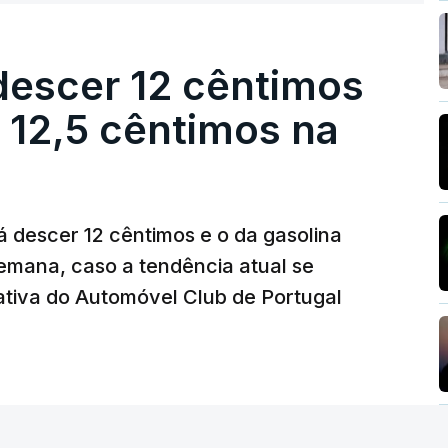
s mensais de um cabaz de produtos
descer 12 cêntimos
ionalmente, subiu para 131,1 pontos em
r 12,5 cêntimos na
ásicos tende a traduzir-se em preços mais
eguintes, à medida que os fornecedores
umidores.
á descer 12 cêntimos e o da gasolina
emana, caso a tendência atual se
os preços do açúcar (+5,6%), dos cereais
tiva do Automóvel Club de Portugal
ompensados por quedas" nos preços das
o a FAO.
s passado devido às preocupações com os