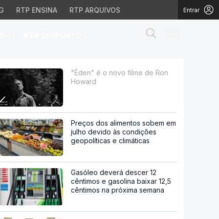
G
RTP ENSINA
RTP ARQUIVOS
Entrar
Abrir campo de
|
S
RTP
DESPORTO
"Éden" é o novo filme de Ron
Howard
Preços dos alimentos sobem em
julho devido às condições
geopolíticas e climáticas
Gasóleo deverá descer 12
cêntimos e gasolina baixar 12,5
cêntimos na próxima semana