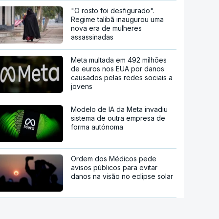
"O rosto foi desfigurado".
Regime talibã inaugurou uma
nova era de mulheres
assassinadas
Meta multada em 492 milhões
de euros nos EUA por danos
causados pelas redes sociais a
jovens
Modelo de IA da Meta invadiu
sistema de outra empresa de
forma autónoma
Ordem dos Médicos pede
avisos públicos para evitar
danos na visão no eclipse solar
China mantém alertas antes de
possível aproximação do tufão