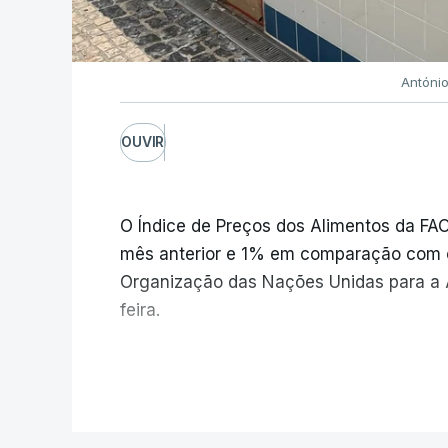
Antóni
OUVIR
O Índice de Preços dos Alimentos da F
mês anterior e 1% em comparação com 
Organização das Nações Unidas para a A
feira.
Os preços globais dos alimentos ating
V
e meio, com ondas de calor no Verão e
elevar os custos das colheitas.