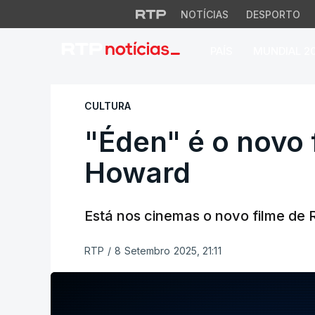
NOTÍCIAS
DESPORTO
PAÍS
MUNDIAL 2
"Éden" é o novo f
CULTURA
"Éden" é o novo 
Howard
Está nos cinemas o novo filme de
RTP
/
8 Setembro 2025, 21:11