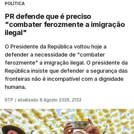
POLÍTICA
desencadeada pela Polícia Judiciária, em
PR defende que é preciso
articulação com a Marinha, a Autoridade Marítima
"combater ferozmente a imigração
Nacional e a Força Aérea.
ilegal"
O ano de 2026 tem sido um ano de recordes: foi
O Presidente da República voltou hoje a
apreendida mais cocaína até ao momento de que
defender a necessidade de "combater
em todo o ano de 2025.
ferozmente" a imigração ilegal. O presidente da
A ação de prevenção visa a deteção em alto mar
República insiste que defender a segurança das
de embarcações de alta velocidade (EAV) que
fronteiras não é incompatível com a dignidade
humana.
utilizam a costa nacional para o tráfico de droga.
RTP
/
atualizado 8 Agosto 2026, 21:53
c/ Lusa