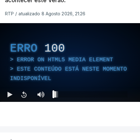
acontecer este Verão.
RTP
/
atualizado 8 Agosto 2026, 21:26
ERRO
100
ERROR ON HTML5 MEDIA ELEMENT
ESTE CONTEÚDO ESTÁ NESTE MOMENTO
INDISPONÍVEL