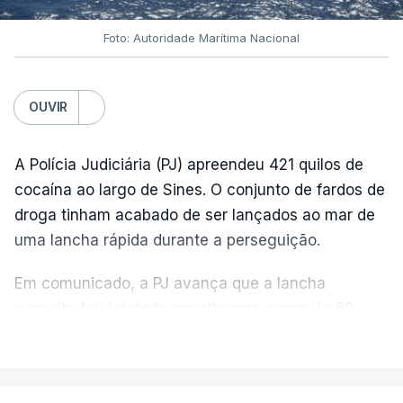
Foto: Autoridade Marítima Nacional
OUVIR
A Polícia Judiciária (PJ) apreendeu 421 quilos de
cocaína ao largo de Sines. O conjunto de fardos de
droga tinham acabado de ser lançados ao mar de
uma lancha rápida durante a perseguição.
Em comunicado, a PJ avança que a lancha
suspeita foi detetada em alto mar, cerca de 60
milhas náuticas ao largo de Sines.
VER MAIS
A apreensão aconteceu na tarde desta sexta-feira,
desencadeando uma ação de prevenção