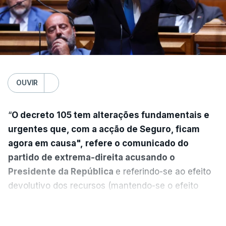
OUVIR
“
O decreto 105 tem alterações fundamentais e
urgentes que, com a acção de Seguro, ficam
agora em causa", refere o comunicado do
partido de extrema-direita acusando o
Presidente da República
e referindo-se ao efeito
devolutivo dos recursos (mantendo-se o efeito
suspensivo) e o aumento do prazo para detenção
VER MAIS
em centro de acolhimento temporário.