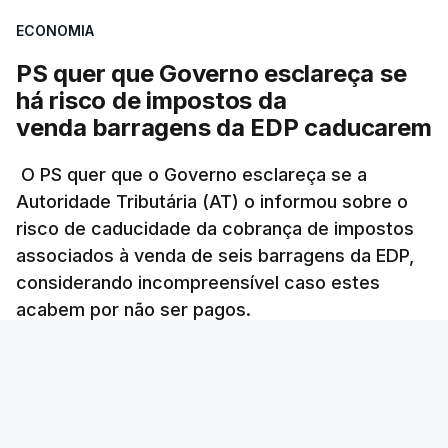
atualizado 7 Agosto 2026, 21:04
ECONOMIA
PS quer que Governo esclareça se
Diretor financeiro da PJ
nega que Construbarcelos
há risco de impostos da
tenha feito obras na casa
venda barragens da EDP caducarem
onde vive
atualizado 7 Agosto 2026, 15:56
O PS quer que o Governo esclareça se a
Autoridade Tributária (AT) o informou sobre o
Auditoria à PJ foi pedida por
risco de caducidade da cobrança de impostos
atual diretor
associados à venda de seis barragens da EDP,
atualizado 7 Agosto 2026, 20:20
considerando incompreensível caso estes
acabem por não ser pagos.
Lusa
/
8 Agosto 2026, 07:36