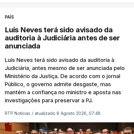
Chega refere ainda que Seguro tem reservas
PAÍS
quanto à possibilidade de expulsar do país
cidadãos adultos em situação ilegal, se
Luís Neves terá sido avisado da
tiverem filhos menores.
auditoria à Judiciária antes de ser
anunciada
“Com esta acção de Seguro, sendo atingido o
prazo de 60 dias, os imigrantes terão que ser
Luís Neves terá sido avisado da auditoria à
Judiciária, antes mesmo de ser anunciada pelo
libertados,
ainda que os seus pedidos de asilo
Ministério da Justiça. De acordo com o jornal
tenham sido rejeitados pelas autoridades
Público, o governo admite desgaste, mas
competentes”, referem.
mantém a confiança no ministro e aposta nas
investigações para preservar a PJ.
“Isto é de uma enorme irresponsabilidade
e
muito injusto para aqueles cidadãos estrangeiros
RTP Notícias
/
atualizado 8 Agosto 2026, 07:48
que cumpriram efetivamente todos os passos para
poderem entrar e residir legalmente em Portugal”,