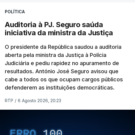
Construbarcelos para acolher um atrelado
POLÍTICA
apreendido numa operação de droga.
Auditoria à PJ. Seguro saúda
iniciativa da ministra da Justiça
O presidente da República saudou a auditoria
aberta pela ministra da Justiça à Polícia
Judiciária e pediu rapidez no apuramento de
resultados. António José Seguro avisou que
cabe a todos os que ocupam cargos públicos
defenderem as instituições democráticas.
RTP
/
6 Agosto 2026, 20:23
ERRO
100