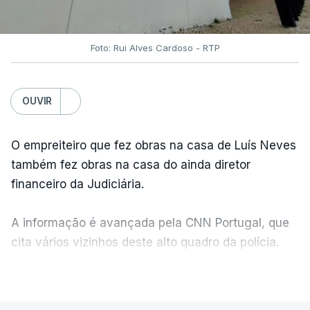
Foto: Rui Alves Cardoso - RTP
OUVIR
O empreiteiro que fez obras na casa de Luís Neves
também fez obras na casa do ainda diretor
financeiro da Judiciária.
A informação é avançada pela CNN Portugal, que
cita vários vizinhos deste alto quadro da polícia.
VER MAIS
Foi o diretor financeiro, Álvaro Pires, que assumiu a
responsabilidade de sugerir as instalações da