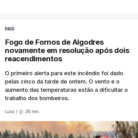
combater ferozmente a imigração ilegal,
VER MAIS
precisamos de regular a nossa imigração e
precisamos de defender as nossas fronteiras e
nada disto é incompatível com tratarmos com
PAÍS
dignidade as pessoas, designadamente menores e
Fogo de Fornos de Algodres
crianças", acrescentou.
novamente em resolução após dois
reacendimentos
António José Seguro mostrou dúvidas sobre se é
garantido o superior interesse da criança.
O primeiro alerta para este incêndio foi dado
pelas cinco da tarde de ontem. O vento e o
aumento das temperaturas estão a dificultar o
trabalho dos bombeiros.
ERRO
100
ERROR ON HTML5 MEDIA ELEMENT
28 min.
Lusa
/
ESTE CONTEÚDO ESTÁ NESTE
MOMENTO INDISPONÍVEL