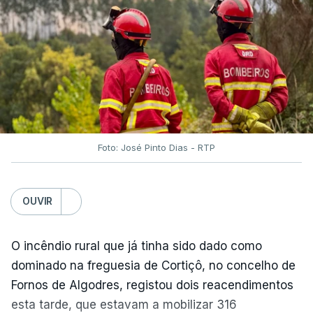
O Chega considerou "de uma enorme gravidade" a
decisão do Presidente da República
de enviar para
o Tribunal Constitucional o decreto sobre retorno
de estrangeiros, sustentando tratar-se de "uma
irresponsabilidade".
Foto: José Pinto Dias - RTP
Na sexta-feira, a Presidência da República
anunciou que
António José Seguro pediu ao
OUVIR
Tribunal Constitucional a fiscalização preventiva do
decreto
do parlamento sobre concessão de asilo,
detenção e retorno de estrangeiros, aprovado com
O incêndio rural que já tinha sido dado como
votos a favor de PSD, IL e CDS-PP e a abstenção
dominado na freguesia de Cortiçô, no concelho de
do Chega.
Fornos de Algodres, registou dois reacendimentos
esta tarde, que estavam a mobilizar 316