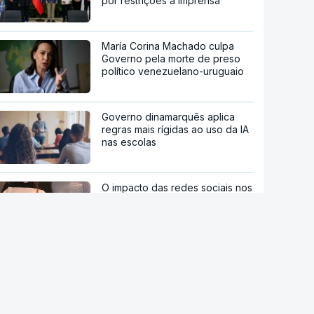
por restrições à imprensa
María Corina Machado culpa
Governo pela morte de preso
político venezuelano-uruguaio
Governo dinamarquês aplica
regras mais rígidas ao uso da IA
nas escolas
O impacto das redes sociais nos
resultados escolares
Restaurantes, bares e teatros
no Reino Unido proíbem o uso
de óculos da Meta