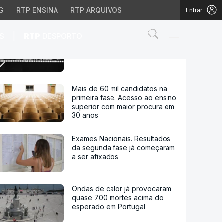
G
RTP ENSINA
RTP ARQUIVOS
Entrar
Abrir campo de
|
S
RTP
DESPORTO
Eurovisão. "Quero ficar do lado
certo da História", frisa Iolanda
tória", frisa Iolanda
Mais de 60 mil candidatos na
primeira fase. Acesso ao ensino
superior com maior procura em
30 anos
Exames Nacionais. Resultados
da segunda fase já começaram
a ser afixados
Ondas de calor já provocaram
quase 700 mortes acima do
esperado em Portugal