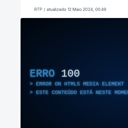
RTP
/
atualizado 12 Maio 2024, 00:49
ERRO
100
ERROR ON HTML5 MEDIA ELEMENT
ESTE CONTEÚDO ESTÁ NESTE MOME