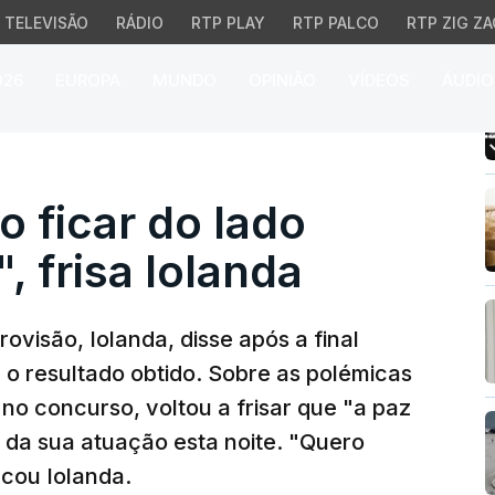
TELEVISÃO
RÁDIO
RTP PLAY
RTP PALCO
RTP ZIG ZA
026
EUROPA
MUNDO
OPINIÃO
VÍDEOS
ÁUDIO
icar do lado certo da His
o ficar do lado
", frisa Iolanda
ovisão, Iolanda, disse após a final
 o resultado obtido. Sobre as polémicas
 no concurso, voltou a frisar que "a paz
l da sua atuação esta noite. "Quero
incou Iolanda.