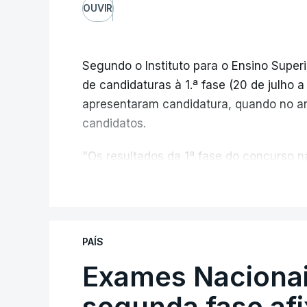
OUVIR
Segundo o Instituto para o Ensino Superi
de candidaturas à 1.ª fase (20 de julho 
apresentaram candidatura, quando no a
candidatos.
"Os resultados da 1ª fase do concurso
registou o número mais elevado de cand
V
da pandemia de Covid-19, durante os qu
conclusão do ensino secundário e para 
de ingresso", refere o Ministério da Ed
PAÍS
comunicado.
Exames Nacionai
O MECI salienta que, sendo afixados hoj
segunda fase af
dos Exames Nacionais do Ensino Secundá