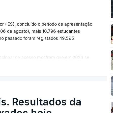
or (IES), concluído o período de apresentação
a 06 de agosto), mais 10.796 estudantes
no passado foram registados 49.595
 nacional de acesso mostram que em 2026 se
idatos nos últimos 30 anos, exceto nos anos
ER MAIS
ais foram adotadas regras excecionais para a
a utilização de exames nacionais como provas
ucação, Ciência e Inovação (MECI) em
s. Resultados da
e os resultados dos processos de reapreciação
ixados hoje
rio realizados na 1.ª fase, o número de