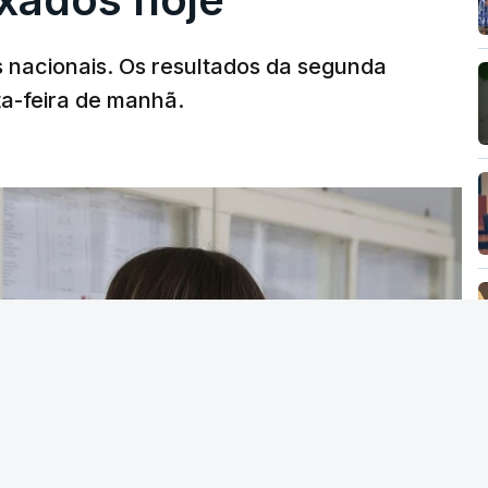
ir, tendo em conta o Regulamento do Concurso
s nacionais. Os resultados da segunda
ta-feira de manhã.
 Instituições de Ensino Superior puderam
ngresso previamente definidos dois elencos
ma única prova de ingresso.
m, a regra que vigorou até 2024 (entre uma e
maior autonomia na fixação das condições de
19 pares instituição/curso que podiam fixar
ingresso, 1.330 decidiram fixar pelo menos
esso, o que representa 88%.
 também às solicitações das Instituições de
se registou uma redução mais acentuada de