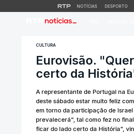
NOTÍCIAS
DESPORTO
PAÍS
MUNDIAL 2
Eurovisão. "Quero f
CULTURA
Eurovisão. "Quer
certo da História
A representante de Portugal na Eur
deste sábado estar muito feliz com
em torno da participação de Israel
prevalecerá", tal como fez no fina
ficar do lado certo da História", v